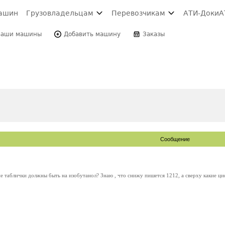
ашин
Грузовладельцам
Перевозчикам
АТИ-Доки
А
Ваши машины
Добавить машину
Заказы
Сообщение
е таблички должны быть на изобутанол? Знаю , что снижу пишется 1212, а сверху какие ц