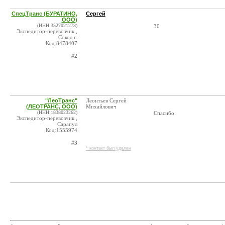
СпецТранс (БУРАТИНО,
Сергей
ООО)
(ИНН:3527021273)
30
Экспедитор-перевозчик ,
Сокол г.
Код:8478407
#2
"ЛеоТранс"
Леонтьев Сергей
(ЛЕОТРАНС, ООО)
Михайлович
(ИНН:1838023262)
Спасибо
Экспедитор-перевозчик ,
Сарапул
Код:1555974
#3
* контакт был удален