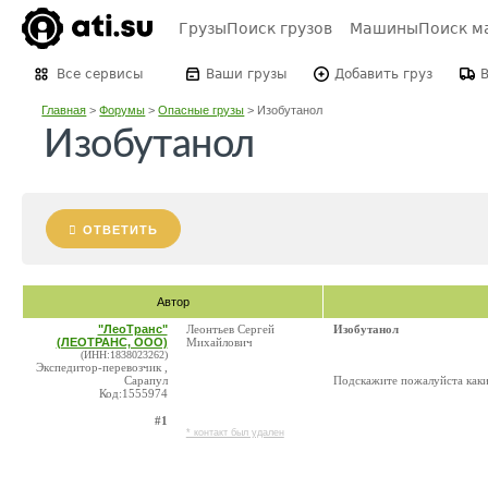
Грузы
Поиск грузов
Машины
Поиск м
Все сервисы
Ваши грузы
Добавить груз
Главная
>
Форумы
>
Опасные грузы
>
Изобутанол
Изобутанол
ОТВЕТИТЬ
Автор
"ЛеоТранс"
Леонтьев Сергей
Изобутанол
(ЛЕОТРАНС, ООО)
Михайлович
(ИНН:1838023262)
Экспедитор-перевозчик ,
Сарапул
Подскажите пожалуйста каки
Код:1555974
#1
* контакт был удален