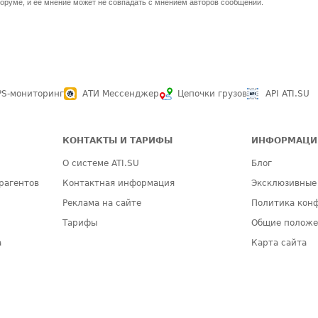
оруме, и ее мнение может не совпадать с мнением авторов сообщений.
PS-мониторинг
АТИ Мессенджер
Цепочки грузов
API ATI.SU
КОНТАКТЫ И ТАРИФЫ
ИНФОРМАЦИ
О системе ATI.SU
Блог
рагентов
Контактная информация
Эксклюзивные
Реклама на сайте
Политика кон
Тарифы
Общие полож
а
Карта сайта