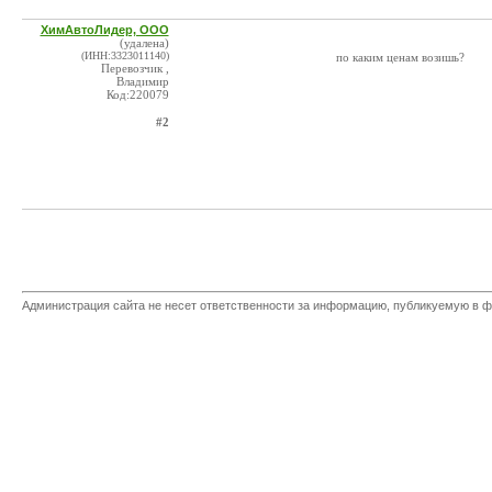
ХимАвтоЛидер, ООО
(удалена)
(ИНН:3323011140)
по каким ценам возишь?
Перевозчик ,
Владимир
Код:220079
#2
Администрация сайта не несет ответственности за информацию, публикуемую в ф