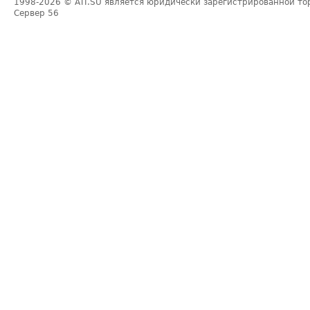
1998-2026
© ATI.SU является юридически зарегистрированной то
Сервер
56