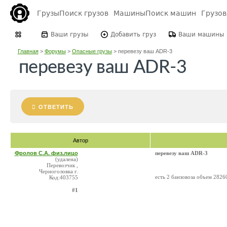
Грузы
Поиск грузов
Машины
Поиск машин
Грузо
Ваши грузы
Добавить груз
Ваши машины
Главная
>
Форумы
>
Опасные грузы
>
перевезу ваш ADR-3
перевезу ваш ADR-3
ОТВЕТИТЬ
Автор
Фролов С.А. физ.лицо
перевезу ваш ADR-3
(удалена)
Перевозчик ,
Черноголовка г.
есть 2 банзовоза объем 2826
Код:403755
#1