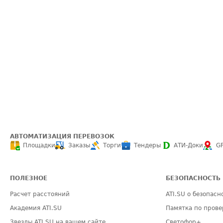
АВТОМАТИЗАЦИЯ ПЕРЕВОЗОК
Площадки
Заказы
Торги
Тендеры
АТИ-Доки
G
ПОЛЕЗНОЕ
БЕЗОПАСНОСТЬ
Расчет расстояний
ATI.SU о безопасн
Академия ATI.SU
Памятка по прове
Звезды ATI.SU на вашем сайте
Светофор+