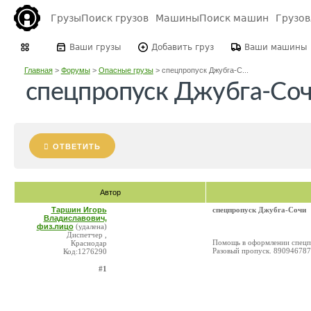
Грузы
Поиск грузов
Машины
Поиск машин
Грузо
Ваши грузы
Добавить груз
Ваши машины
Главная
>
Форумы
>
Опасные грузы
>
спецпропуск Джубга-С...
спецпропуск Джубга-Со
ОТВЕТИТЬ
Автор
Таршин Игорь
спецпропуск Джубга-Сочи
Владиславович,
физ.лицо
(удалена)
Диспетчер ,
Помощь в оформлении спецпр
Краснодар
Разовый пропуск. 89094678
Код:1276290
#1