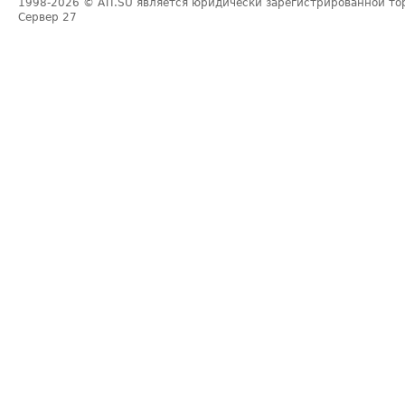
1998-2026
© ATI.SU является юридически зарегистрированной то
Сервер
27