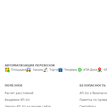
АВТОМАТИЗАЦИЯ ПЕРЕВОЗОК
Площадки
Заказы
Торги
Тендеры
АТИ-Доки
G
ПОЛЕЗНОЕ
БЕЗОПАСНОСТЬ
Расчет расстояний
ATI.SU о безопасн
Академия ATI.SU
Памятка по прове
Звезды ATI.SU на вашем сайте
Светофор+