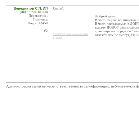
Венедиктов С.П. ИП
Сергей
(ИНН:732707405420)
Перевозчик ,
Добрый день.
Ульяновск
В части перевозки пищевых 
Код:2513450
В части указываемых в ДОПОГ
выдачу ДОПОГ-свидетельства 
#2
транспортного средства" выч
* контакт был изменен или
отказать вам не смогут, т.к.
удален
Администрация сайта не несет ответственности за информацию, публикуемую в ф