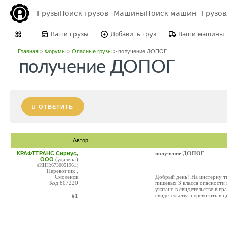
Грузы
Поиск грузов
Машины
Поиск машин
Грузо
Ваши грузы
Добавить груз
Ваши машины
Главная
>
Форумы
>
Опасные грузы
>
получение ДОПОГ
получение ДОПОГ
ОТВЕТИТЬ
Автор
КРАФТТРАНС Сириус,
получение ДОПОГ
ООО
(удалена)
(ИНН:6730051961)
Перевозчик ,
Смоленск
Добрый день! На цистерну ти
Код:807220
пищевых 3 класса опасности
указано в свидетельстве в г
свидетельства перевозить в 
#1