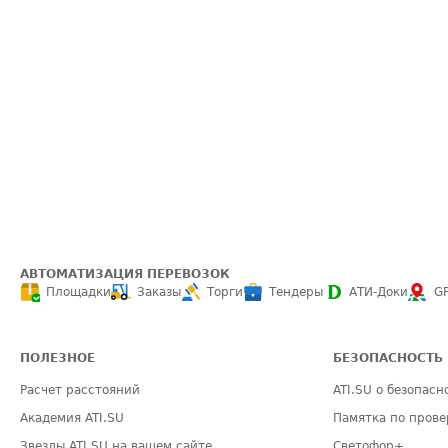
АВТОМАТИЗАЦИЯ ПЕРЕВОЗОК
Площадки
Заказы
Торги
Тендеры
АТИ-Доки
G
ПОЛЕЗНОЕ
БЕЗОПАСНОСТЬ
Расчет расстояний
ATI.SU о безопасн
Академия ATI.SU
Памятка по прове
Звезды ATI.SU на вашем сайте
Светофор+