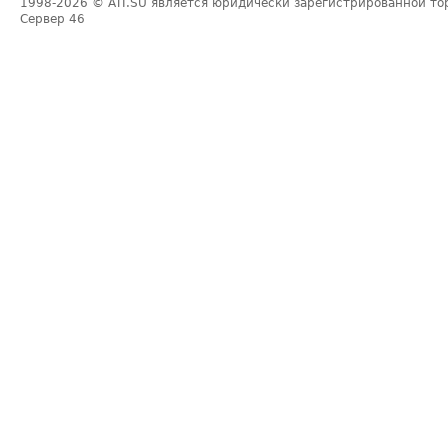
1998-2026
© ATI.SU является юридически зарегистрированной то
Сервер
46