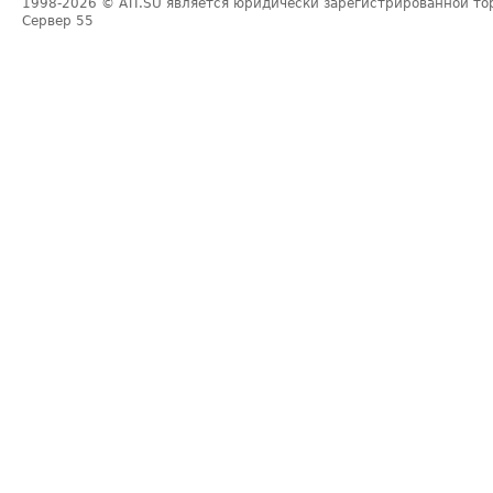
1998-2026
© ATI.SU является юридически зарегистрированной то
Сервер
55