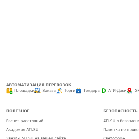
АВТОМАТИЗАЦИЯ ПЕРЕВОЗОК
Площадки
Заказы
Торги
Тендеры
АТИ-Доки
G
ПОЛЕЗНОЕ
БЕЗОПАСНОСТЬ
Расчет расстояний
ATI.SU о безопасн
Академия ATI.SU
Памятка по прове
Звезды ATI.SU на вашем сайте
Светофор+