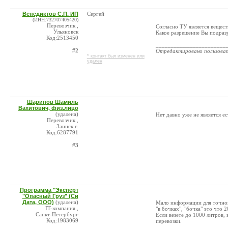
Венедиктов С.П. ИП
Сергей
(ИНН:732707405420)
Перевозчик ,
Согласно ТУ является вещест
Ульяновск
Какое разрешение Вы подраз
Код:2513450
_______________________
#2
Отредактировано пользова
* контакт был изменен или
удален
Шарипов Шамиль
Вахитович, физ.лицо
(удалена)
Нет давно уже не является е
Перевозчик ,
Заинск г.
Код:6287791
#3
Программа "Эксперт
"Опасный Груз" (Си
Дата, ООО)
(удалена)
Мало информации для точного
IT-компания ,
"в бочках", "бочка" это что 
Санкт-Петербург
Если везете до 1000 литров,
Код:1983069
перевозки.