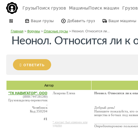
Грузы
Поиск грузов
Машины
Поиск машин
Грузо
Ваши грузы
Добавить груз
Ваши машины
Главная
>
Форумы
>
Опасные грузы
>
Неонол. Относится ли...
Неонол. Относится ли к 
ОТВЕТИТЬ
Автор
"ТК НАВИГАТОР", ООО
Лазарева Елена
Неонол. Относится ли к оп
(ИНН:7447281280)
Грузовладелец-перевозчик
,
Челябинск
Добрый день!
Код:350204
Напишите пожалуйста, кто о
вещества в бочках под назва
#1
_______________________
* контакт был изменен или
удален
Отредактировано пользова