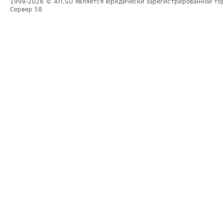
1998-2026
© ATI.SU является юридически зарегистрированной то
Сервер
58