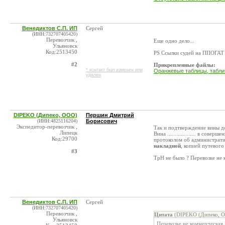
Венедиктов С.П. ИП
Сергей
(ИНН:732707405420)
Перевозчик ,
Еще одно дело...
Ульяновск
Код:2513450
PS Ссылки судей на ППОГАТ
#2
Прикрепленные файлы:
* контакт был изменен или
Оранжевые таблицы, табли
удален
DIPEKO (Дипеко, ООО)
Першин Дмитрий
(ИНН:4825116204)
Борисович
Экспедитор-перевозчик ,
Так и подтверждение вины д
Липецк
Вина ................... в с
Код:29700
протоколом об администрат
накладной
, копией путевог
#3
ТрН не было ? Перевозке не
Венедиктов С.П. ИП
Сергей
(ИНН:732707405420)
Перевозчик ,
Цитата
(DIPEKO (Дипеко, О
Ульяновск
Перевозке не коммерческая