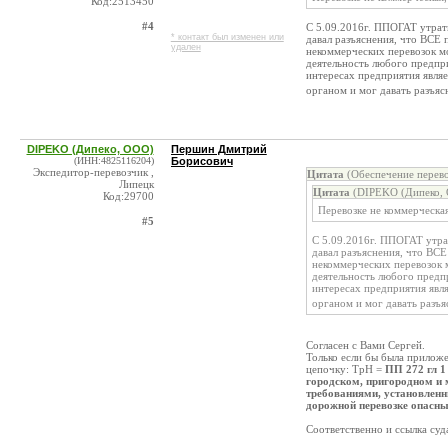
Код:2513450
#4
С 5.09.2016г. ППОГАТ утрати
* контакт был изменен или
давал разъяснения, что ВСЕ 
удален
некоммерческих перевозок мо
деятельность любого предпри
интересах предприятия явля
органом и мог давать разъяс
DIPEKO (Дипеко, ООО)
Першин Дмитрий
(ИНН:4825116204)
Борисович
Экспедитор-перевозчик ,
Цитата
(Обеспечение перево
Липецк
Цитата
(DIPEKO (Дипеко, 
Код:29700
Перевозке не коммерческа
#5
С 5.09.2016г. ППОГАТ утра
давал разъяснения, что ВСЕ
некоммерческих перевозок 
деятельность любого предпр
интересах предприятия явл
органом и мог давать разъ
Согласен с Вами Сергей.
Только если бы была прилож
цепочку: ТрН =
ПП 272 гл 1
городском, пригородном и 
требованиями, установлен
дорожной перевозке опасны
Соответственно и ссылка су