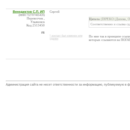
Венедиктов С.П. ИП
Сергей
(ИНН:732707405420)
Перевозчик ,
Цитата
(DIPEKO (Дипеко, О
Ульяновск
Соответственно и ссылка с
Код:2513450
#6
* контакт был изменен или
По мне так в принципе ссыла
удален
которых ссылаются на ПОГА
Администрация сайта не несет ответственности за информацию, публикуемую в ф