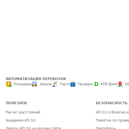
АВТОМАТИЗАЦИЯ ПЕРЕВОЗОК
Площадки
Заказы
Торги
Тендеры
АТИ-Доки
G
ПОЛЕЗНОЕ
БЕЗОПАСНОСТЬ
Расчет расстояний
ATI.SU о безопасн
Академия ATI.SU
Памятка по прове
Звезды ATI.SU на вашем сайте
Светофор+