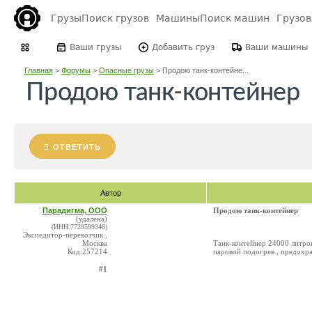
Грузы
Поиск грузов
Машины
Поиск машин
Грузо
Ваши грузы
Добавить груз
Ваши машины
Главная
>
Форумы
>
Опасные грузы
>
Продою танк-контейне...
Продою танк-контейнер
ОТВЕТИТЬ
Автор
Парадигма, ООО
Продою танк-контейнер
(удалена)
(ИНН:7729599346)
Экспедитор-перевозчик ,
Москва
Танк-контейнер 24000 литров
Код:257214
паровой подогрев , предохра
#1