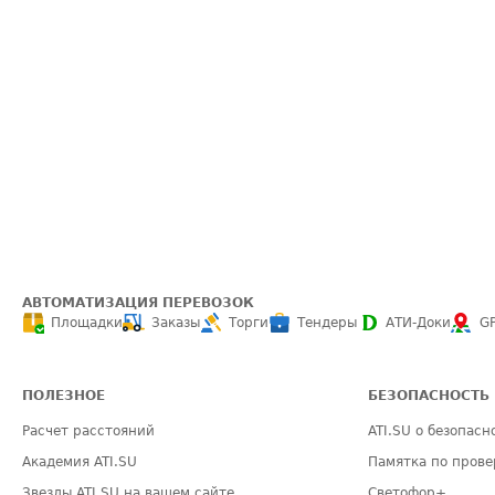
АВТОМАТИЗАЦИЯ ПЕРЕВОЗОК
Площадки
Заказы
Торги
Тендеры
АТИ-Доки
G
ПОЛЕЗНОЕ
БЕЗОПАСНОСТЬ
Расчет расстояний
ATI.SU о безопасн
Академия ATI.SU
Памятка по прове
Звезды ATI.SU на вашем сайте
Светофор+