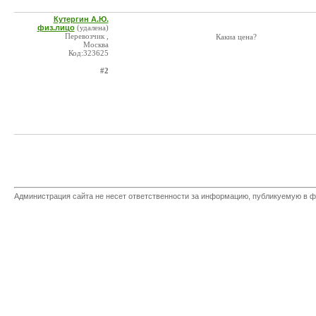
Кутергин А.Ю.
физ.лицо
(удалена)
Перевозчик ,
Какиа цена?
Москва
Код:323625
#2
Администрация сайта не несет ответственности за информацию, публикуемую в ф