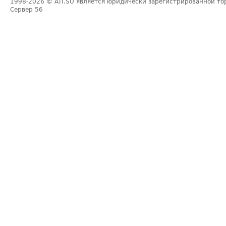
1998-2026
© ATI.SU является юридически зарегистрированной то
Сервер
56