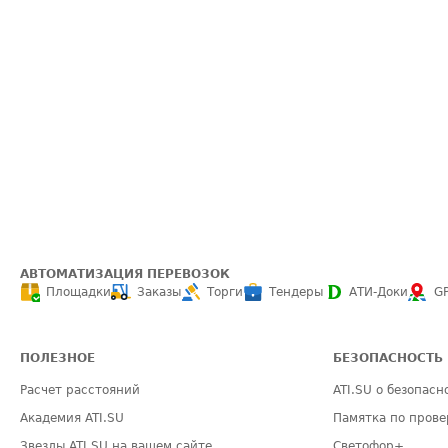
АВТОМАТИЗАЦИЯ ПЕРЕВОЗОК
Площадки
Заказы
Торги
Тендеры
АТИ-Доки
G
ПОЛЕЗНОЕ
БЕЗОПАСНОСТЬ
Расчет расстояний
ATI.SU о безопасн
Академия ATI.SU
Памятка по прове
Звезды ATI.SU на вашем сайте
Светофор+