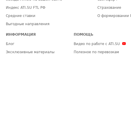
Индекс ATI.SU FTL РФ
Страхование
Средние ставки
О формировании 
Выгодные направления
ИНФОРМАЦИЯ
ПОМОЩЬ
Блог
Видео по работе с ATI.SU
Эксклюзивные материалы
Полезное по перевозкам
Политика конфиденциальности
Часто задаваемые вопросы (FA
Общие положения
Техническая информация
Карта сайта
ЗАДАТЬ ВОПРОС