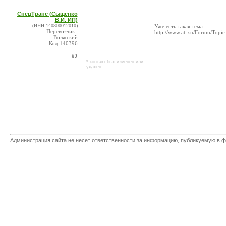
СпецТранс (Сыщенко
В.И. ИП)
(ИНН:140800012010)
Уже есть такая тема.
Перевозчик ,
http://www.ati.su/Forum/Top
Волжский
Код:140396
#2
* контакт был изменен или
удален
Администрация сайта не несет ответственности за информацию, публикуемую в ф