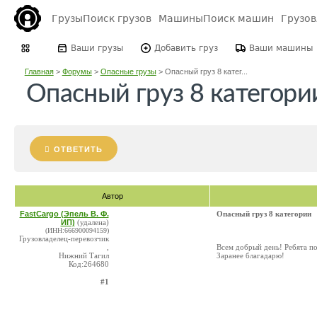
Грузы
Поиск грузов
Машины
Поиск машин
Грузо
Ваши грузы
Добавить груз
Ваши машины
Главная
>
Форумы
>
Опасные грузы
>
Опасный груз 8 катег...
Опасный груз 8 категори
ОТВЕТИТЬ
Автор
FastCargo (Эпель В. Ф.
Опасный груз 8 категории
ИП)
(удалена)
(ИНН:666900094159)
Грузовладелец-перевозчик
,
Всем добрый день! Ребята п
Нижний Тагил
Заранее благадарю!
Код:264680
#1