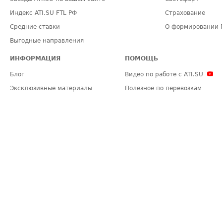
Индекс ATI.SU FTL РФ
Страхование
Средние ставки
О формировании 
Выгодные направления
ИНФОРМАЦИЯ
ПОМОЩЬ
Блог
Видео по работе с ATI.SU
Эксклюзивные материалы
Полезное по перевозкам
Политика конфиденциальности
Часто задаваемые вопросы (FA
Общие положения
Техническая информация
Карта сайта
ЗАДАТЬ ВОПРОС