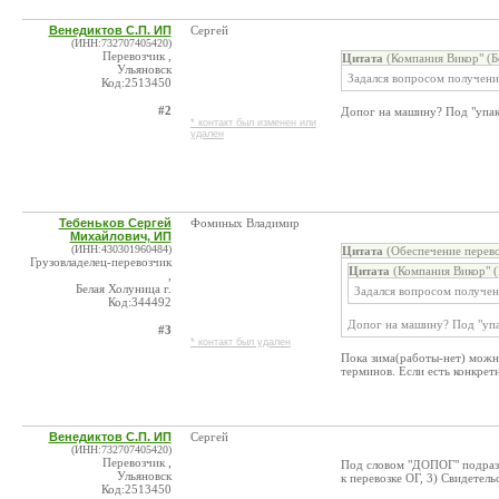
Венедиктов С.П. ИП
Сергей
(ИНН:732707405420)
Перевозчик ,
Цитата
(Компания Викор" (Б
Ульяновск
Задался вопросом получени
Код:2513450
#2
Допог на машину? Под "упак
* контакт был изменен или
удален
Тебеньков Сергей
Фоминых Владимир
Михайлович, ИП
(ИНН:430301960484)
Цитата
(Обеспечение перево
Грузовладелец-перевозчик
Цитата
(Компания Викор" (
,
Белая Холуница г.
Задался вопросом получен
Код:344492
Допог на машину? Под "упа
#3
* контакт был удален
Пока зима(работы-нет) можно
терминов. Если есть конкрет
Венедиктов С.П. ИП
Сергей
(ИНН:732707405420)
Перевозчик ,
Под словом "ДОПОГ" подразу
Ульяновск
к перевозке ОГ, 3) Свидетель
Код:2513450