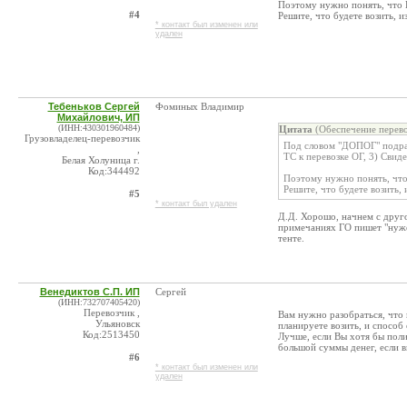
Поэтому нужно понять, что 
#4
Решите, что будете возить, и
* контакт был изменен или
удален
Тебеньков Сергей
Фоминых Владимир
Михайлович, ИП
(ИНН:430301960484)
Цитата
(Обеспечение перево
Грузовладелец-перевозчик
Под словом "ДОПОГ" подраз
,
ТС к перевозке ОГ, 3) Свид
Белая Холуница г.
Код:344492
Поэтому нужно понять, что
Решите, что будете возить, 
#5
* контакт был удален
Д.Д. Хорошо, начнем с друго
примечаниях ГО пишет "нуже
тенте.
Венедиктов С.П. ИП
Сергей
(ИНН:732707405420)
Перевозчик ,
Вам нужно разобраться, что
Ульяновск
планируете возить, и способ 
Код:2513450
Лучше, если Вы хотя бы поли
большой суммы денег, если в
#6
* контакт был изменен или
удален