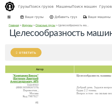
Грузы
Поиск грузов
Машины
Поиск машин
Грузо
Ваши грузы
Добавить груз
Ваши машины
Главная
>
Форумы
>
Опасные грузы
>
Целесообразность ма...
Целесообразность маши
ОТВЕТИТЬ
Автор
"Компания Викор"
Целесообразность машины
(Бетенин Дмитрий
Александрович, ИП)
(удалена)
Добрый день. Задался вопро
(ИНН:503500267379)
Перевозчик ,
будка 2.2 тонны.
Москва
Вопрос в том - на сколько во
Код:7987927
#1