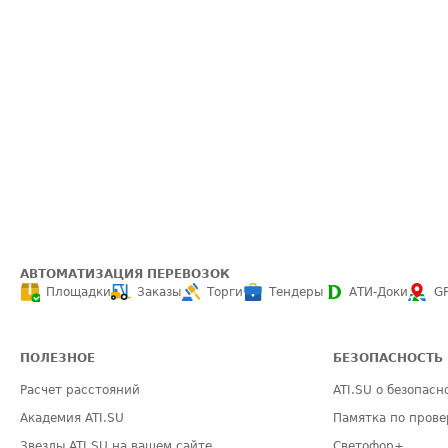
АВТОМАТИЗАЦИЯ ПЕРЕВОЗОК
Площадки
Заказы
Торги
Тендеры
АТИ-Доки
G
ПОЛЕЗНОЕ
БЕЗОПАСНОСТЬ
Расчет расстояний
ATI.SU о безопасн
Академия ATI.SU
Памятка по прове
Звезды ATI.SU на вашем сайте
Светофор+