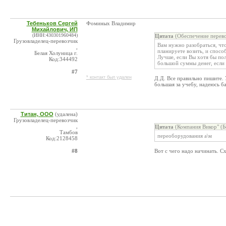
Тебеньков Сергей
Фоминых Владимир
Михайлович, ИП
(ИНН:430301960484)
Цитата
(Обеспечение перево
Грузовладелец-перевозчик
Вам нужно разобраться, чт
,
планируете возить, и способ
Белая Холуница г.
Лучше, если Вы хотя бы по
Код:344492
большой суммы денег, если 
#7
* контакт был удален
Д.Д. Все правильно пишите.
большая за учебу, надеюсь б
Титан, ООО
(удалена)
Грузовладелец-перевозчик
,
Цитата
(Компания Викор" (Б
Тамбов
переоборудования а\м
Код:2128458
#8
Вот с чего надо начинать. Сх