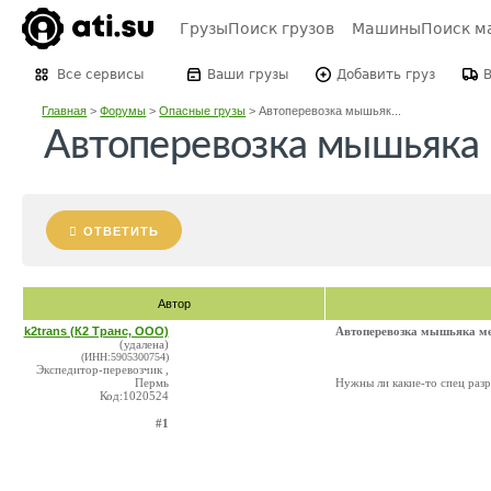
Грузы
Поиск грузов
Машины
Поиск м
Все сервисы
Ваши грузы
Добавить груз
Главная
>
Форумы
>
Опасные грузы
>
Автоперевозка мышьяк...
Автоперевозка мышьяка 
ОТВЕТИТЬ
Автор
k2trans (К2 Транс, ООО)
Автоперевозка мышьяка мет
(удалена)
(ИНН:5905300754)
Экспедитор-перевозчик ,
Пермь
Нужны ли какие-то спец разр
Код:1020524
#1