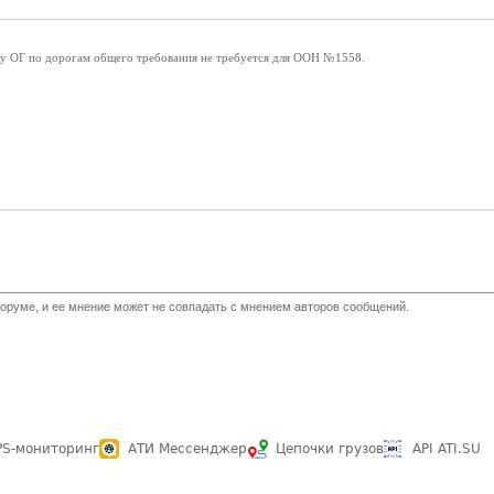
ку ОГ по дорогам общего требования не требуется для ООН №1558.
оруме, и ее мнение может не совпадать с мнением авторов сообщений.
PS-мониторинг
АТИ Мессенджер
Цепочки грузов
API ATI.SU