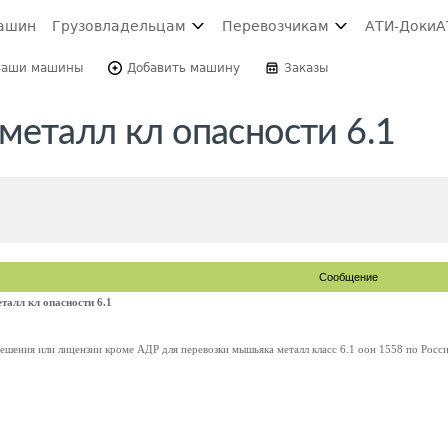
ашин
Грузовладельцам
Перевозчикам
АТИ-Доки
А
Ваши машины
Добавить машину
Заказы
металл кл опасности 6.1
Сообщение
алл кл опасности 6.1
ешения или лицензии кроме АДР для перевозки мышьяка металл класс 6.1 оон 1558 по Росс