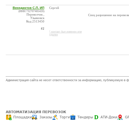
Венедиктов С.П. ИП
Сергей
(ИНН:732707405420)
Перевозчик ,
Спец разрешение на перевоз
Ульяновск
Код:2513450
#2
* контакт был изменен или
удален
Администрация сайта не несет ответственности за информацию, публикуемую в ф
АВТОМАТИЗАЦИЯ ПЕРЕВОЗОК
Площадки
Заказы
Торги
Тендеры
АТИ-Доки
G