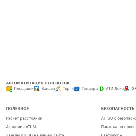
АВТОМАТИЗАЦИЯ ПЕРЕВОЗОК
Площадки
Заказы
Торги
Тендеры
АТИ-Доки
G
ПОЛЕЗНОЕ
БЕЗОПАСНОСТЬ
Расчет расстояний
ATI.SU о безопасн
Академия ATI.SU
Памятка по прове
Звезды ATI.SU на вашем сайте
Светофор+