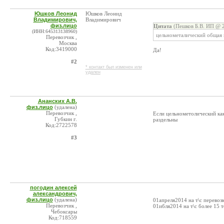
Юшков Леонид
Юшков Леонид
Владимирович,
Владимирович
физ.лицо
Цитата
(Пешков Б.В. ИП @ 2
(ИНН:645313138960)
цельнометалический общая м
Перевозчик ,
Москва
Код:3419000
Да!
#2
* контакт был изменен или
удален
Ананских А.В.
физ.лицо
(удалена)
Перевозчик ,
Если цельнометолический ка
Губкин г.
раздельны
Код:2722578
#3
погодин алексей
александрович,
физ.лицо
(удалена)
01апреля2014 на т\с перево
Перевозчик ,
01ибля2014 на т\с более 15 
Чебоксары
Код:718559