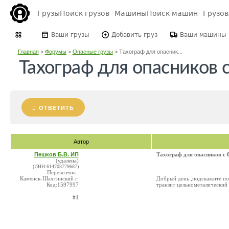
Грузы
Поиск грузов
Машины
Поиск машин
Грузо
Ваши грузы
Добавить груз
Ваши машины
Главная
>
Форумы
>
Опасные грузы
>
Тахограф для опасник...
Тахограф для опасников с
ОТВЕТИТЬ
Автор
Пешков Б.В. ИП
Тахограф для опасников с 
(удалена)
(ИНН:614703779687)
Перевозчик ,
Каменск-Шахтинский г.
Добрый день ,подскажите по
Код:1597997
транзит цельнометалический 
#1