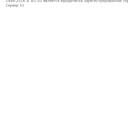
1998-2026
© ATI.SU является юридически зарегистрированной то
Сервер
51