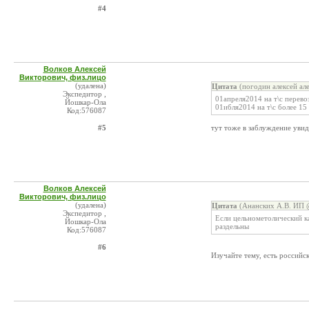
#4
Волков Алексей
Викторович, физ.лицо
(удалена)
Цитата
(погодин алексей ал
Экспедитор ,
01апреля2014 на т\с перев
Йошкар-Ола
01ибля2014 на т\с более 15
Код:576087
#5
тут тоже в заблуждение увиди
Волков Алексей
Викторович, физ.лицо
(удалена)
Цитата
(Ананских А.В. ИП @
Экспедитор ,
Если цельнометолический к
Йошкар-Ола
раздельны
Код:576087
#6
Изучайте тему, есть российс