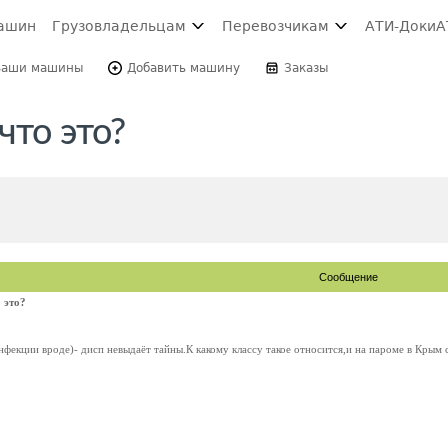
ашин
Грузовладельцам
Перевозчикам
АТИ-Доки
А
Ваши машины
Добавить машину
Заказы
что это?
Сообщение
 это?
нфекции вроде)- дисп невыдаёт тайны.К какому классу такое относится,и на пароме в Крым 