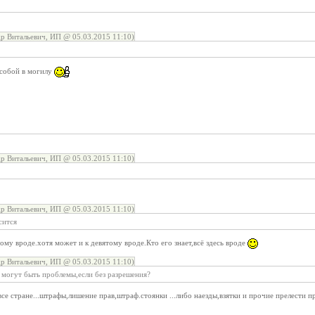
 Витальевич, ИП @ 05.03.2015 11:10)
с собой в могилу
 Витальевич, ИП @ 05.03.2015 11:10)
 Витальевич, ИП @ 05.03.2015 11:10)
сится
ому вроде.хотя может и к девятому вроде.Кто его знает,всё здесь вроде
 Витальевич, ИП @ 05.03.2015 11:10)
 могут быть проблемы,если без разрешения?
все стране...штрафы,лишение прав,штраф.стоянки ...либо наезды,взятки и прочие прелести п