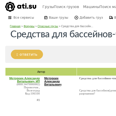
Грузы
Поиск грузов
Машины
Поиск м
Все сервисы
Ваши грузы
Добавить груз
Главная
>
Форумы
>
Опасные грузы
>
Средства для бассейн...
Средства для бассейнов-
ОТВЕТИТЬ
Автор
Моторкин Александр
Моторкин
Средства для бассейнов-что
Витальевич, ИП
Александр
(ИНН:344700069062)
Витальевич
Перевозчик ,
Волгоград
Средства для бассейнов(дези
Код:106100
разрешения?
#1