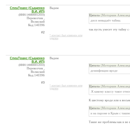
СпецТранс (Сыщенко
Вадим
В.И. ИП)
(ИНН:140800012010)
Цитата
(Моторкин Александр
Перевозчик ,
дисп невыдаёт тайны.
Волжский
Код:140396
так пусть унесет эту тайну 
#2
* контакт был изменен или
удален
СпецТранс (Сыщенко
Вадим
В.И. ИП)
(ИНН:140800012010)
Цитата
(Моторкин Александр
Перевозчик ,
дезинфекции вроде
Волжский
Код:140396
#3
* контакт был изменен или
Цитата
(Моторкин Александр
удален
.К какому классу такое отно
К шестому вроде.или к восьм
Цитата
(Моторкин Александр
и на пароме в Крым с таким
Такие же проблемы как и во 