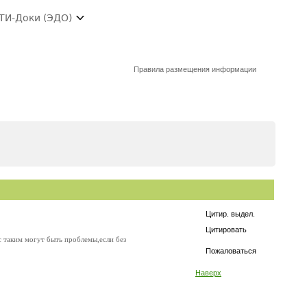
ТИ-Доки (ЭДО)
Правила размещения информации
Цитир. выдел.
Цитировать
с таким могут быть проблемы,если без
Пожаловаться
Наверх