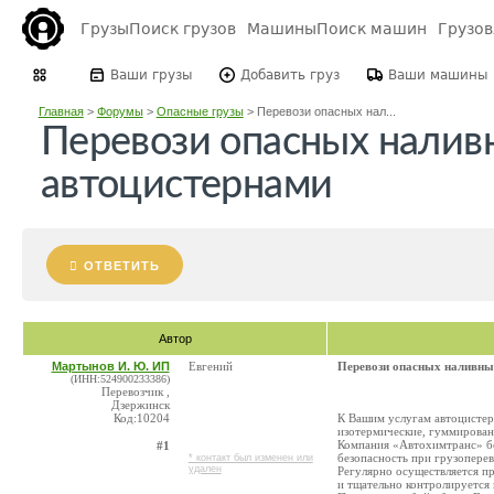
Грузы
Поиск грузов
Машины
Поиск машин
Грузо
Ваши грузы
Добавить груз
Ваши машины
Главная
>
Форумы
>
Опасные грузы
>
Перевози опасных нал...
Перевози опасных налив
автоцистернами
ОТВЕТИТЬ
Автор
Мартынов И. Ю. ИП
Евгений
Перевози опасных наливны
(ИНН:524900233386)
Перевозчик ,
Дзержинск
Код:10204
К Вашим услугам автоцистер
изотермические, гуммированн
Компания «Автохимтранс» бер
#1
безопасность при грузоперев
* контакт был изменен или
удален
Регулярно осуществляется п
и тщательно контролируется