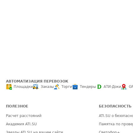
АВТОМАТИЗАЦИЯ ПЕРЕВОЗОК
Площадки
Заказы
Торги
Тендеры
АТИ-Доки
G
ПОЛЕЗНОЕ
БЕЗОПАСНОСТЬ
Расчет расстояний
ATI.SU о безопасн
Академия ATI.SU
Памятка по прове
Звезды ATI.SU на вашем сайте
Светофор+