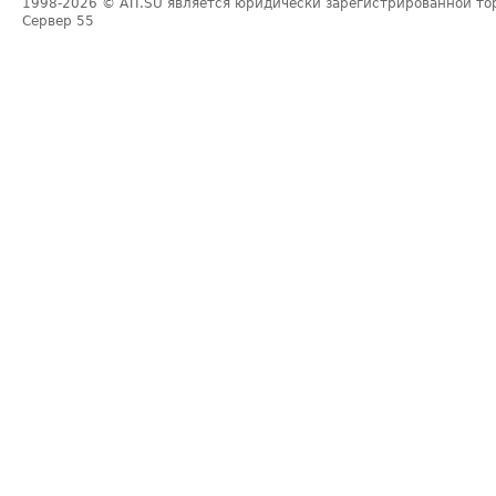
1998-2026
© ATI.SU является юридически зарегистрированной то
Сервер
55