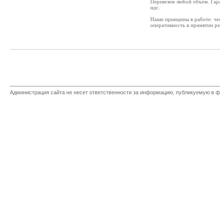
Перевезем любой объем. Гара
ндс.
Наши принципы в работе: чес
оперативность в принятии р
Администрация сайта не несет ответственности за информацию, публикуемую в ф