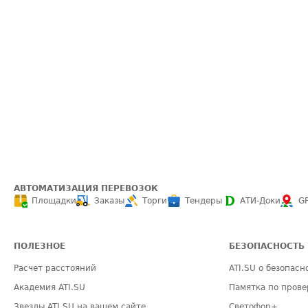
АВТОМАТИЗАЦИЯ ПЕРЕВОЗОК
Площадки
Заказы
Торги
Тендеры
АТИ-Доки
G
ПОЛЕЗНОЕ
БЕЗОПАСНОСТЬ
Расчет расстояний
ATI.SU о безопасн
Академия ATI.SU
Памятка по прове
Звезды ATI.SU на вашем сайте
Светофор+