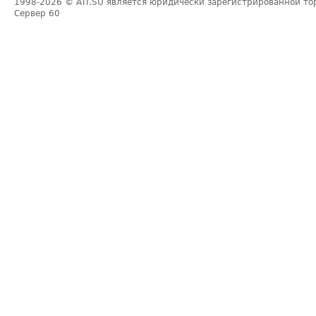
1998-2026
© ATI.SU является юридически зарегистрированной то
Сервер
60