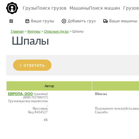
Грузы
Поиск грузов
Машины
Поиск машин
Грузо
Ваши грузы
Добавить груз
Ваши машины
Главная
>
Форумы
>
Опасные грузы
>
Шпалы
Шпалы
ОТВЕТИТЬ
Автор
ЕВРОПА, ООО
(удалена)
Шпалы
(ИНН:7627000757)
Грузовладелец-перевозчик
,
Ярославль
Подскажите пожалуйста,шпал
Код:8434527
Спасибо.
#1