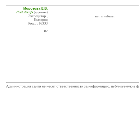
Морозова Е.В.
физ.лицо
(удалена)
Экспедитор ,
нет и небыли
Белгород
Код:3516333
#2
Администрация сайта не несет ответственности за информацию, публикуемую в ф