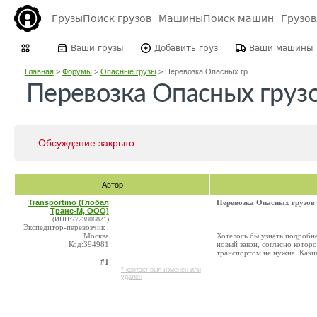
Грузы
Поиск грузов
Машины
Поиск машин
Грузо
Ваши грузы
Добавить груз
Ваши машины
Главная
>
Форумы
>
Опасные грузы
>
Перевозка Опасных гр...
Перевозка Опасных груз
Обсуждение закрыто.
Автор
Transportino (Глобал
Перевозка Опасных грузов
Транс-М, ООО)
(ИНН:7723806821)
Экспедитор-перевозчик ,
Москва
Хотелось бы узнать подробне
Код:394981
новый закон, согласно котор
транспортом не нужна. Как
#1
* контакт был изменен или
удален