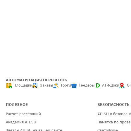
АВТОМАТИЗАЦИЯ ПЕРЕВОЗОК
Площадки
Заказы
Торги
Тендеры
АТИ-Доки
G
ПОЛЕЗНОЕ
БЕЗОПАСНОСТЬ
Расчет расстояний
ATI.SU о безопасн
Академия ATI.SU
Памятка по прове
Звезды ATI.SU на вашем сайте
Светофор+