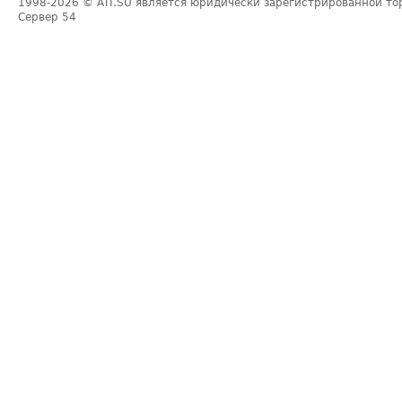
1998-2026
© ATI.SU является юридически зарегистрированной то
Сервер
54