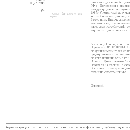
опасных грузов, необходим
Код:16983
РФ в «Положении о лицензи
международном сообщении, 
#4
1997г.Упомянутый документ
* контакт был изменен или
автомобильным транспортом
удален
Федерации. Выдача лицензи
деятельности, обеспечения
интересов потребителей, р
дорожного движения и собл
Александр Геннадьевич, Ва
Перевозка ОГ НЕ ЛЕЦЕНЗИР
На данный момент Вы мож
предприятия как перевозч
На сегодняшний день в РФ
Опасных Грузов Автомоби
Перевозкок Опасных Грузов
Эти и некоторые другие до
странице Автотрансинфо.
Дмитрий.
Администрация сайта не несет ответственности за информацию, публикуемую в ф