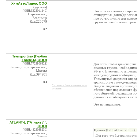
ХимАвтоЛидер, ООО
(удалена)
(ИНН:3323011140)
Что то я не слышал ни про к
Перевозчик ,
стандартных доков(допоги,ав
Владимир
про то что нужно для перево
Код:220079
грузов автомобильным тран
#2
Transportino (Глобал
Транс-М, ООО)
(ИНН:7723806821)
Для того чтобы транспортная
Экспедитор-перевозчик ,
опасных грузов, необходимо
Москва
РФ в «Положении о лицензир
Код:394981
международном сообщении, а
Упомянутый документ опреде
#3
транспортом в международно
* контакт был изменен или
Выдача лицензий производитс
удален
обеспечения нормального фу
потребителей, реализации т
движения и соблюдения экол
Это по лицензиям.
ATLANT-L ("Атлант Л",
ООО)
(ИНН:4823038230)
Цитата
(Global Trans Com (
Экспедитор-перевозчик ,
Для того чтобы транспортна
Липецк