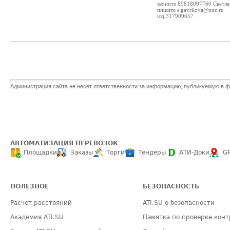
звоните 89818097760 Светла
пишите s.gavrilova@nnz.ru
icq 317909657
Администрация сайта не несет ответственности за информацию, публикуемую в ф
АВТОМАТИЗАЦИЯ ПЕРЕВОЗОК
Площадки
Заказы
Торги
Тендеры
АТИ-Доки
G
ПОЛЕЗНОЕ
БЕЗОПАСНОСТЬ
Расчет расстояний
ATI.SU о безопасности
Академия ATI.SU
Памятка по проверке конт