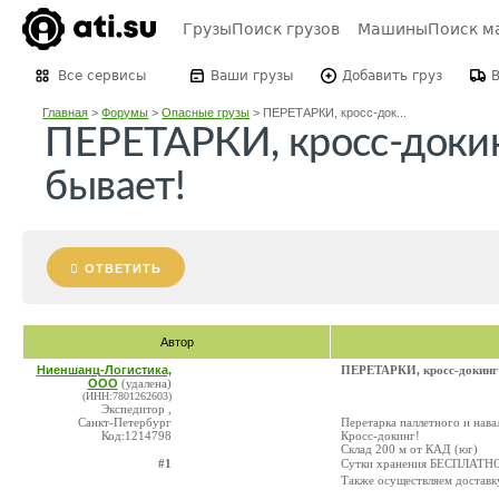
Грузы
Поиск грузов
Машины
Поиск м
Все сервисы
Ваши грузы
Добавить груз
Главная
>
Форумы
>
Опасные грузы
>
ПЕРЕТАРКИ, кросс-док...
ПЕРЕТАРКИ, кросс-докинг
бывает!
ОТВЕТИТЬ
Автор
Ниеншанц-Логистика,
ПЕРЕТАРКИ, кросс-докинг -
ООО
(удалена)
(ИНН:7801262603)
Экспедитор ,
Санкт-Петербург
Перетарка паллетного и нава
Код:1214798
Кросс-докинг!
Склад 200 м от КАД (юг)
Сутки хранения БЕСПЛАТН
#1
Также осуществляем доставку