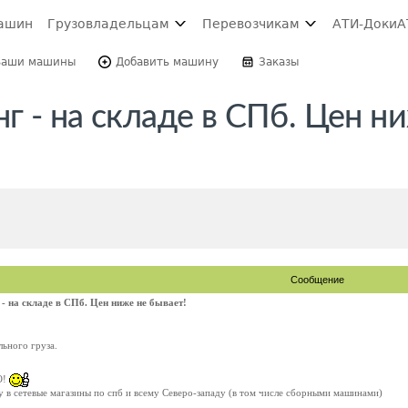
ашин
Грузовладельцам
Перевозчикам
АТИ-Доки
А
Ваши машины
Добавить машину
Заказы
 - на складе в СПб. Цен н
Сообщение
 на складе в СПб. Цен ниже не бывает!
льного груза.
О!
 в сетевые магазины по спб и всему Северо-западу (в том числе сборными машинами)