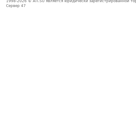
1998-2026
© ATI.SU является юридически зарегистрированной то
Сервер
47