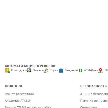
АВТОМАТИЗАЦИЯ ПЕРЕВОЗОК
Площадки
Заказы
Торги
Тендеры
АТИ-Доки
G
ПОЛЕЗНОЕ
БЕЗОПАСНОСТЬ
Расчет расстояний
ATI.SU о безопасн
Академия ATI.SU
Памятка по прове
Звезды ATI.SU на вашем сайте
Светофор+