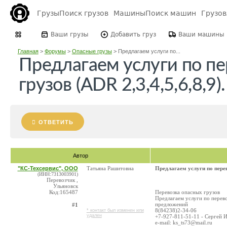
Грузы
Поиск грузов
Машины
Поиск машин
Грузо
Ваши грузы
Добавить груз
Ваши машины
Главная
>
Форумы
>
Опасные грузы
>
Предлагаем услуги по...
Предлагаем услуги по пе
грузов (ADR 2,3,4,5,6,8,9)
ОТВЕТИТЬ
Автор
"КС-Техсервис", ООО
Татьяна Рашитовна
Предлагаем услуги по перево
(ИНН:7313003901)
Перевозчик ,
Ульяновск
Код:165487
Перевозка опасных грузов
Предлагаем услуги по перево
предложений
#1
8(84238)2-34-06
* контакт был изменен или
удален
+7-927-811-51-11 - Сергей 
e-mail: ks_ts73@mail.ru