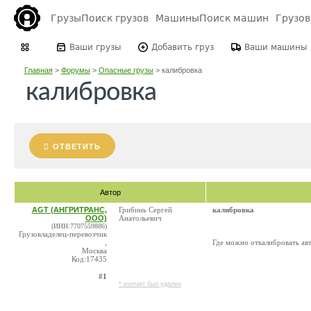
Грузы
Поиск грузов
Машины
Поиск машин
Грузо
Ваши грузы
Добавить груз
Ваши машины
Главная
>
Форумы
>
Опасные грузы
>
калибровка
калибровка
ОТВЕТИТЬ
Автор
AGT (АНГРИТРАНС,
Грибинь Сергей
калибровка
ООО)
Анатольевич
(ИНН:7707559886)
Грузовладелец-перевозчик
,
Где можно откалибровать ав
Москва
Код:17435
#1
* контакт был удален