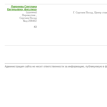
Лавреева Светлана
Евгеньевна, физ.лицо
(удалена)
Г. Сергиев Посад, Центр ст
Перевозчик ,
Сергиев Посад
Код:208402
#2
Администрация сайта не несет ответственности за информацию, публикуемую в ф