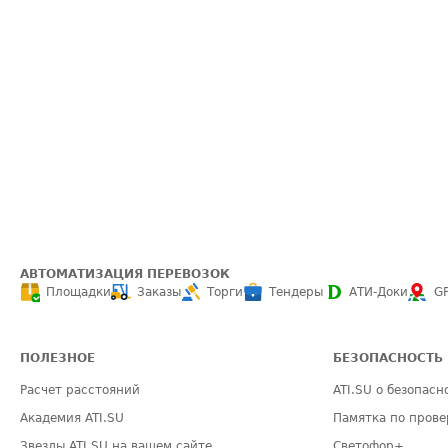
АВТОМАТИЗАЦИЯ ПЕРЕВОЗОК
Площадки
Заказы
Торги
Тендеры
АТИ-Доки
G
ПОЛЕЗНОЕ
БЕЗОПАСНОСТЬ
Расчет расстояний
ATI.SU о безопасн
Академия ATI.SU
Памятка по прове
Звезды ATI.SU на вашем сайте
Светофор+