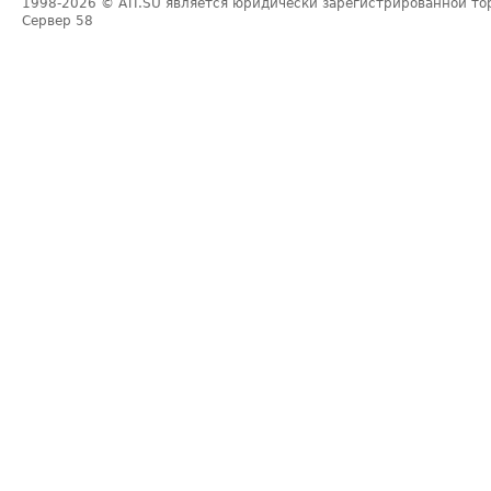
1998-2026
© ATI.SU является юридически зарегистрированной то
Сервер
58