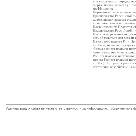
в установленном порядке оф
загрязняющих веществ учиты
коэффициента.
Нормативы платы за негатив
Правительства Российской Ф
загрязняющих веществ стаци
поверхностные и подземные 
Постановлением Правительст
Правительства Российской Ф
Плата за загрязнение окружа
есть обязательна для всех н
Налогового кодекса РФ). При
прибыль, налог на имуществ
Форма расчета платы за нег
изменилась, она утверждена 
Расчета платы за негативное
формы Расчета платы за нег
2008 г.).Программа расчета 
негативное воздействие на 
Администрация сайта не несет ответственности за информацию, публикуемую в ф