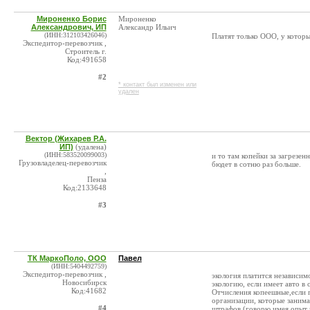
Мироненко Борис
Мироненко
Александрович, ИП
Александр Ильич
(ИНН:312103426046)
Платят только ООО, у которы
Экспедитор-перевозчик ,
Строитель г.
Код:491658
#2
* контакт был изменен или
удален
Вектор (Жихарев Р.А.
ИП)
(удалена)
(ИНН:583520099003)
и то там копейки за загрезе
Грузовладелец-перевозчик
бюдет в сотню раз больше.
,
Пенза
Код:2133648
#3
ТК МаркоПоло, ООО
Павел
(ИНН:5404492759)
Экспедитор-перевозчик ,
экология платится независим
Новосибирск
экологию, если имеет авто в
Код:41682
Отчисления копеешные,если 
организации, которые заним
#4
штрафов (говорю имея опыт в