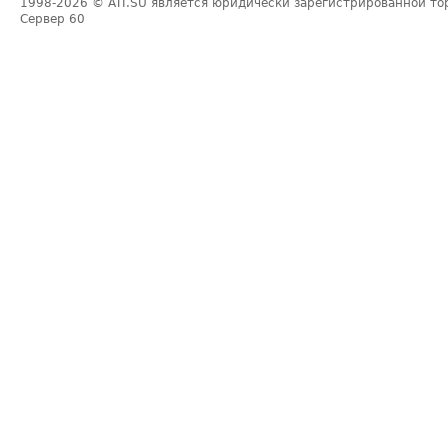
1998-2026
© ATI.SU является юридически зарегистрированной то
Сервер
60