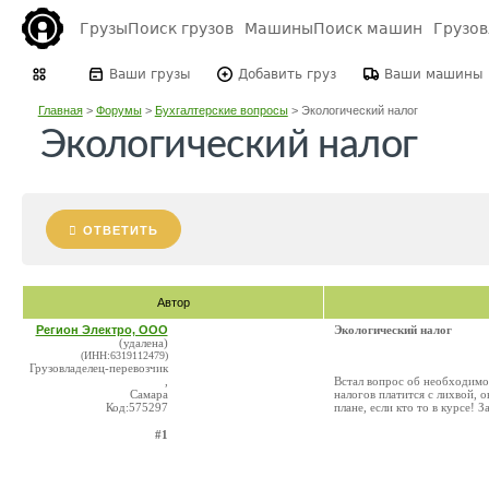
Грузы
Поиск грузов
Машины
Поиск машин
Грузо
Ваши грузы
Добавить груз
Ваши машины
Главная
>
Форумы
>
Бухгалтерские вопросы
>
Экологический налог
Экологический налог
ОТВЕТИТЬ
Автор
Регион Электро, ООО
Экологический налог
(удалена)
(ИНН:6319112479)
Грузовладелец-перевозчик
,
Встал вопрос об необходимос
Самара
налогов платится с лихвой, 
Код:575297
плане, если кто то в курсе! 
#1