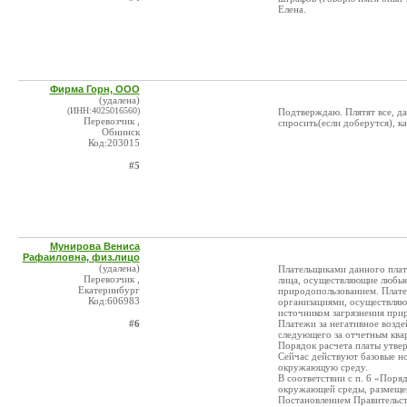
Елена.
Фирма Горн, ООО
(удалена)
(ИНН:4025016560)
Подтверждаю. Плятят все, да
Перевозчик ,
спросить(если доберутся), к
Обнинск
Код:203015
#5
Мунирова Вениса
Рафаиловна, физ.лицо
(удалена)
Плательщиками данного плат
Перевозчик ,
лица, осуществляющие любые
Екатеринбург
природопользованием. Плате
Код:606983
организациями, осуществляю
источником загрязнения при
#6
Платежи за негативное возд
следующего за отчетным ква
Порядок расчета платы утвер
Сейчас действуют базовые н
окружающую среду.
В соответствии с п. 6 «Поря
окружающей среды, размещен
Постановлением Правительств