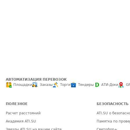
АВТОМАТИЗАЦИЯ ПЕРЕВОЗОК
Площадки
Заказы
Торги
Тендеры
АТИ-Доки
G
ПОЛЕЗНОЕ
БЕЗОПАСНОСТЬ
Расчет расстояний
ATI.SU о безопасн
Академия ATI.SU
Памятка по прове
Звезды ATI.SU на вашем сайте
Светофор+