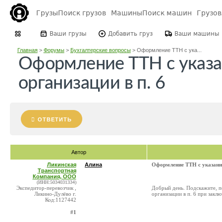
Грузы
Поиск грузов
Машины
Поиск машин
Грузо
Ваши грузы
Добавить груз
Ваши машины
Главная
>
Форумы
>
Бухгалтерские вопросы
>
Оформление ТТН с ука...
Оформление ТТН с указа
организации в п. 6
ОТВЕТИТЬ
Автор
Ликинская
Алина
Оформление ТТН с указание
Транспортная
Компания, ООО
(ИНН:5034031334)
Экспедитор-перевозчик ,
Добрый день. Подскажите, п
Ликино-Дулёво г.
организации в п. 6 при закл
Код:1127442
#1