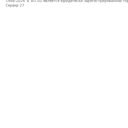
1998-2026
© ATI.SU является юридически зарегистрированной то
Сервер
27