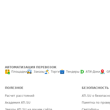
АВТОМАТИЗАЦИЯ ПЕРЕВОЗОК
Площадки
Заказы
Торги
Тендеры
АТИ-Доки
G
ПОЛЕЗНОЕ
БЕЗОПАСНОСТЬ
Расчет расстояний
ATI.SU о безопасн
Академия ATI.SU
Памятка по прове
Звезды ATI.SU на вашем сайте
Светофор+