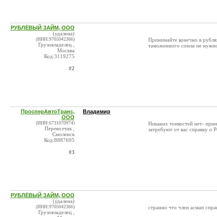
РУБЛЁВЫЙ ЗАЙМ, ООО
(удалена)
(ИНН:9705042366)
Принимайте конечно в рубля
Грузовладелец ,
таможенного союза не нужно,
Москва
Код:3119275
#2
ПросперАвтоТранс,
Владимир
ООО
(ИНН:6731070974)
Никаких тонкостей нет- прин
Перевозчик ,
затребуют от вас справку о 
Смоленск
Код:8887695
#3
РУБЛЁВЫЙ ЗАЙМ, ООО
(удалена)
(ИНН:9705042366)
странно что член асмап спр
Грузовладелец ,