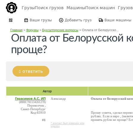
Грузы
Поиск грузов
Машины
Поиск машин
Грузо
Ваши грузы
Добавить груз
Ваши машины
Главная
>
Форумы
>
Бухгалтерские вопросы
>
Оплата от Белорусско...
Оплата от Белорусской к
проще?
ОТВЕТИТЬ
Автор
Герасимов А.С. ИП
Александр
Оплата от Белорусской ко
(ИНН:781134261278)
Перевозчик ,
Санкт-Петербург
Код:65910
Прошу совета, сделал перево
рублях. Если в евро , (валю
принять рубли не проще? Ест
#1
* контакт был изменен или
удален