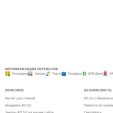
АВТОМАТИЗАЦИЯ ПЕРЕВОЗОК
Площадки
Заказы
Торги
Тендеры
АТИ-Доки
G
ПОЛЕЗНОЕ
БЕЗОПАСНОСТЬ
Расчет расстояний
ATI.SU о безопасн
Академия ATI.SU
Памятка по прове
Звезды ATI.SU на вашем сайте
Светофор+