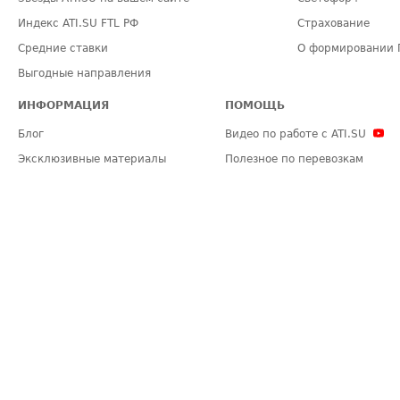
Индекс ATI.SU FTL РФ
Страхование
Средние ставки
О формировании 
Выгодные направления
ИНФОРМАЦИЯ
ПОМОЩЬ
Блог
Видео по работе с ATI.SU
Эксклюзивные материалы
Полезное по перевозкам
Политика конфиденциальности
Часто задаваемые вопросы (FA
Общие положения
Техническая информация
Карта сайта
ЗАДАТЬ ВОПРОС