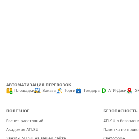
АВТОМАТИЗАЦИЯ ПЕРЕВОЗОК
Площадки
Заказы
Торги
Тендеры
АТИ-Доки
G
ПОЛЕЗНОЕ
БЕЗОПАСНОСТЬ
Расчет расстояний
ATI.SU о безопасн
Академия ATI.SU
Памятка по прове
Звезды ATI.SU на вашем сайте
Светофор+