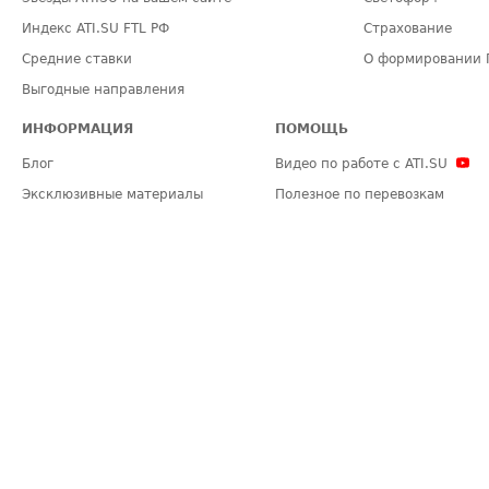
Индекс ATI.SU FTL РФ
Страхование
Средние ставки
О формировании 
Выгодные направления
ИНФОРМАЦИЯ
ПОМОЩЬ
Блог
Видео по работе с ATI.SU
Эксклюзивные материалы
Полезное по перевозкам
Политика конфиденциальности
Часто задаваемые вопросы (FA
Общие положения
Техническая информация
Карта сайта
ЗАДАТЬ ВОПРОС