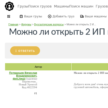
Грузы
Поиск грузов
Машины
Поиск машин
Грузо
Ваши грузы
Добавить груз
Ваши машины
Главная
>
Форумы
>
Бухгалтерские вопросы
>
Можно ли открыть 2 И...
Можно ли открыть 2 ИП 
ОТВЕТИТЬ
Автор
Потманцев Вячеслав
Можно ли открыть 2 ИП на
Владимирович,
физ.лицо
(удалена)
Перевозчик ,
Доброго всем дня! очень ну
Новый Уренгой
грузовой автомобиль, оформ
Код:4622594
#1