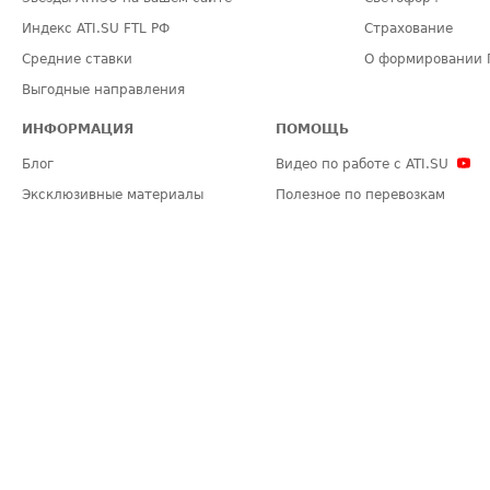
Индекс ATI.SU FTL РФ
Страхование
Средние ставки
О формировании 
Выгодные направления
ИНФОРМАЦИЯ
ПОМОЩЬ
Блог
Видео по работе с ATI.SU
Эксклюзивные материалы
Полезное по перевозкам
Политика конфиденциальности
Часто задаваемые вопросы (FA
Общие положения
Техническая информация
Карта сайта
ЗАДАТЬ ВОПРОС