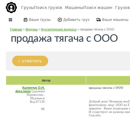
Грузы
Поиск грузов
Машины
Поиск машин
Грузо
Ваши грузы
Добавить груз
Ваши машины
Главная
>
Форумы
>
Бухгалтерские вопросы
>
продажа тягача с ООО
продажа тягача с ООО
ОТВЕТИТЬ
Автор
Каленчук О.Н.
продажа тягача с ООО
физ.лицо
(удалена)
Перевозчик ,
Мурманск
Добрый день! Возникла нео
Код:67130
физическому лицу. ООО на ЕН
закрытие . Какие подводные
#1
И существует ли разница пр
Спасибо.