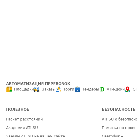
АВТОМАТИЗАЦИЯ ПЕРЕВОЗОК
Площадки
Заказы
Торги
Тендеры
АТИ-Доки
G
ПОЛЕЗНОЕ
БЕЗОПАСНОСТЬ
Расчет расстояний
ATI.SU о безопасн
Академия ATI.SU
Памятка по прове
Звезды ATI.SU на вашем сайте
Светофор+