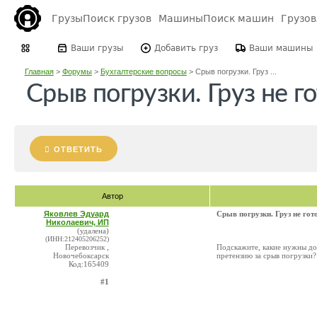
Грузы
Поиск грузов
Машины
Поиск машин
Грузо
Ваши грузы
Добавить груз
Ваши машины
Главная
>
Форумы
>
Бухгалтерские вопросы
>
Срыв погрузки. Груз ...
Срыв погрузки. Груз не го
ОТВЕТИТЬ
Автор
Яковлев Эдуард
Срыв погрузки. Груз не гот
Николаевич, ИП
(удалена)
(ИНН:212405206252)
Перевозчик ,
Подскажите, какие нужны док
Новочебоксарск
претензию за срыв погрузки?
Код:165409
#1