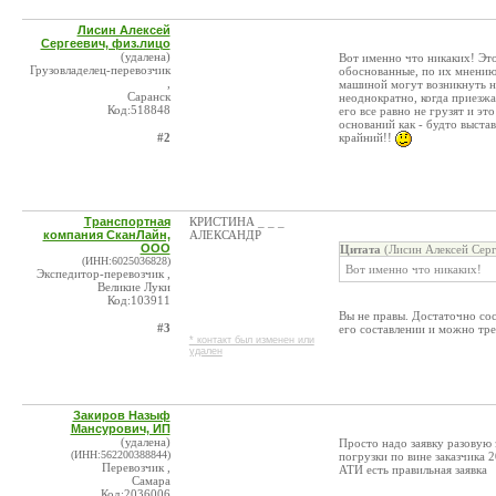
Лисин Алексей
Сергеевич, физ.лицо
(удалена)
Вот именно что никаких! Это
Грузовладелец-перевозчик
обоснованные, по их мнению 
,
машиной могут возникнуть н
Саранск
неоднократно, когда приезжае
Код:518848
его все равно не грузят и это
оснований как - будто выста
#2
крайний!!
Транспортная
КРИСТИНА _ _ _
компания СканЛайн,
АЛЕКСАНДР
ООО
Цитата
(Лисин Алексей Серг
(ИНН:6025036828)
Вот именно что никаких!
Экспедитор-перевозчик ,
Великие Луки
Код:103911
Вы не правы. Достаточно сос
#3
его составлении и можно тре
* контакт был изменен или
удален
Закиров Назыф
Мансурович, ИП
(удалена)
Просто надо заявку разовую
(ИНН:562200388844)
погрузки по вине заказчика 2
Перевозчик ,
АТИ есть правильная заявка
Самара
Код:2036006