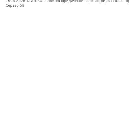
1998-2026
© ATI.SU является юридически зарегистрированной то
Сервер
58