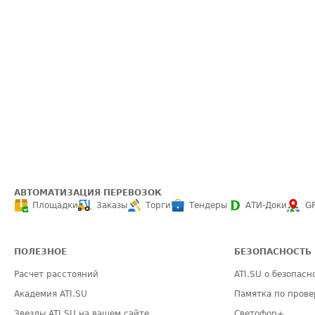
АВТОМАТИЗАЦИЯ ПЕРЕВОЗОК
Площадки
Заказы
Торги
Тендеры
АТИ-Доки
G
ПОЛЕЗНОЕ
БЕЗОПАСНОСТЬ
Расчет расстояний
ATI.SU о безопасн
Академия ATI.SU
Памятка по прове
Звезды ATI.SU на вашем сайте
Светофор+