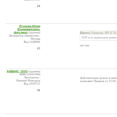
#4
Егорова Юлия
Владимировна,
физ.лицо
(удалена)
Цитата
(Закирова, ИП @ 26.
Экспедитор-перевозчик ,
АТИ есть правильная заявка
Москва
Код:1108606
где она
#5
АДВАНС, ООО
(удалена)
(ИНН:5259107840)
Экспедитор ,
Действительно нужно в таких
Нижний Новгород
позволяют Правила от 15.04.
Код:1029721
#6