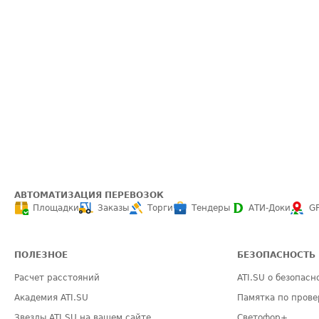
АВТОМАТИЗАЦИЯ ПЕРЕВОЗОК
Площадки
Заказы
Торги
Тендеры
АТИ-Доки
G
ПОЛЕЗНОЕ
БЕЗОПАСНОСТЬ
Расчет расстояний
ATI.SU о безопасн
Академия ATI.SU
Памятка по прове
Звезды ATI.SU на вашем сайте
Светофор+