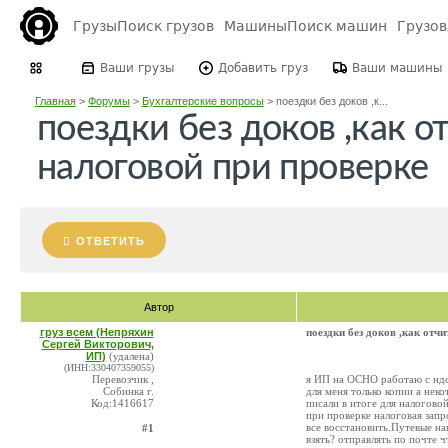
Грузы
Поиск грузов
Машины
Поиск машин
Грузо
Ваши грузы
Добавить груз
Ваши машины
Главная
>
Форумы
>
Бухгалтерские вопросы
>
поездки без доков ,к...
поездки без доков ,как о
налоговой при проверке
ОТВЕТИТЬ
Автор
груз всем (Непряхин
поездки без доков ,как отч
Сергей Викторович,
ИП)
(удалена)
(ИНН:330407359055)
Перевозчик ,
я ИП на ОСНО работаю с ндс
Собинка г.
для меня только копии а неко
Код:1416617
писали в итоге для налогово
при проверке налоговая запр
все восстановить.Путевые на
#1
взять? отправлять по почте ч