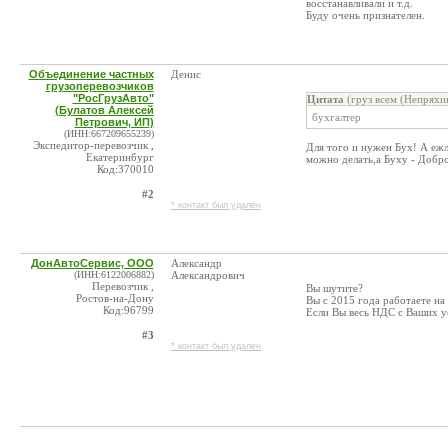
восстанавливали и т.д.
Буду очень признателен.
Объединение частных
Денис
грузоперевозчиков
"РосГрузАвто"
Цитата
(груз всем (Непряхи
(Булатов Алексей
бухгалтер
Петрович, ИП)
(ИНН:667209655239)
Экспедитор-перевозчик ,
Для того и нужен Бух! А ежли
Екатеринбург
можно делать,а Буху - Добр
Код:370010
#2
* контакт был удален
ДонАвтоСервис, ООО
Александр
(ИНН:6122006882)
Александрович
Перевозчик ,
Вы шутите?
Ростов-на-Дону
Вы с 2015 года работаете на
Код:96799
Если Вы весь НДС с Ваших ус
#3
* контакт был удален