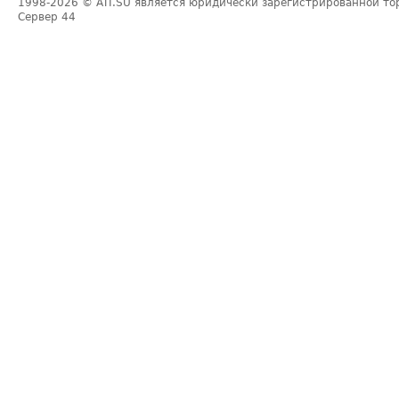
1998-2026
© ATI.SU является юридически зарегистрированной то
Сервер
44