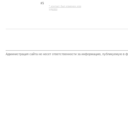
#5
* контакт был изменен или
удален
Администрация сайта не несет ответственности за информацию, публикуемую в ф