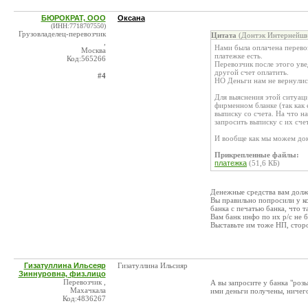
БЮРОКРАТ, ООО
Оксана
(ИНН:7718707550)
Грузовладелец-перевозчик
Цитата
(Донтэк Интернейшн
,
Нами была оплачена перевоз
Москва
платежке есть.
Код:565266
Перевозчик после этого уве
другой счет оплатить.
#4
НО Деньги нам не вернулись
Для выяснения этой ситуац
фирменном бланке (так как 
выписку со счета. На что н
запросить выписку с их сче
И вообще как мы можем дока
Прикрепленные файлы:
платежка
(51,6 КБ)
Денежные средства вам долж
Вы правильно попросили у ко
банка с печатью банка, что та
Вам банк инфо по их р/с не б
Выставьте им тоже НП, стор
Гизатуллина Ильсеяр
Гизатуллина Ильсияр
Зиннуровна, физ.лицо
Перевозчик ,
А вы запросите у банка "роз
Махачкала
ими деньги получены, ничег
Код:4836267