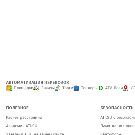
АВТОМАТИЗАЦИЯ ПЕРЕВОЗОК
Площадки
Заказы
Торги
Тендеры
АТИ-Доки
G
ПОЛЕЗНОЕ
БЕЗОПАСНОСТЬ
Расчет расстояний
ATI.SU о безопасн
Академия ATI.SU
Памятка по прове
Звезды ATI.SU на вашем сайте
Светофор+