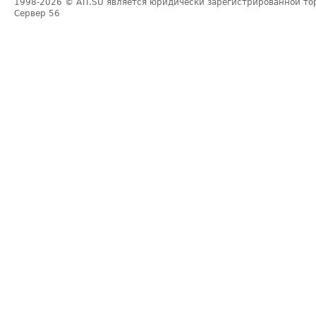
1998-2026
© ATI.SU является юридически зарегистрированной то
Сервер
56