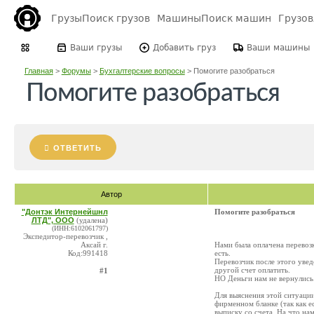
Грузы
Поиск грузов
Машины
Поиск машин
Грузо
Ваши грузы
Добавить груз
Ваши машины
Главная
>
Форумы
>
Бухгалтерские вопросы
>
Помогите разобраться
Помогите разобраться
ОТВЕТИТЬ
Автор
"Донтэк Интернейшнл
Помогите разобраться
ЛТД", ООО
(удалена)
(ИНН:6102061797)
Экспедитор-перевозчик ,
Аксай г.
Нами была оплачена перевозк
Код:991418
есть.
Перевозчик после этого увед
другой счет оплатить.
#1
НО Деньги нам не вернулись.
Для выяснения этой ситуации
фирменном бланке (так как е
выписку со счета. На что на