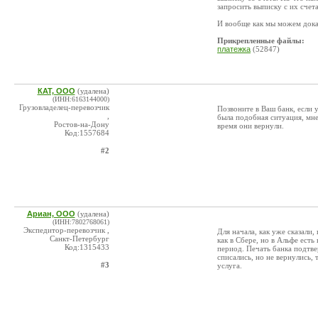
запросить выписку с их счет
И вообще как мы можем доказ
Прикрепленные файлы:
платежка
(52847)
КАТ, ООО
(удалена)
(ИНН:6163144000)
Грузовладелец-перевозчик
Позвоните в Ваш банк, если 
,
была подобная ситуация, мне
Ростов-на-Дону
время они вернули.
Код:1557684
#2
Ариан, ООО
(удалена)
(ИНН:7802768061)
Экспедитор-перевозчик ,
Для начала, как уже сказали
Санкт-Петербург
как в Сбере, но в Альфе ест
Код:1315433
период. Печать банка подтве
списались, но не вернулись, 
#3
услуга.