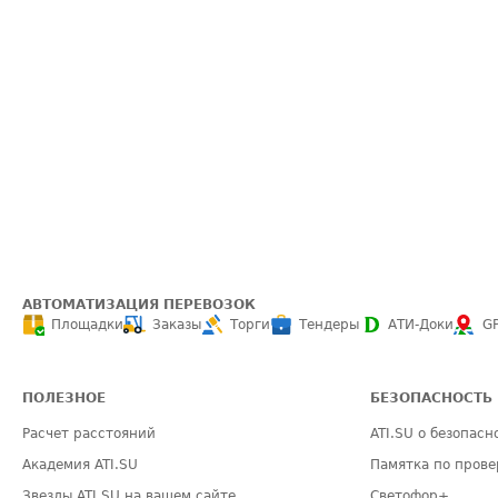
АВТОМАТИЗАЦИЯ ПЕРЕВОЗОК
Площадки
Заказы
Торги
Тендеры
АТИ-Доки
G
ПОЛЕЗНОЕ
БЕЗОПАСНОСТЬ
Расчет расстояний
ATI.SU о безопасн
Академия ATI.SU
Памятка по прове
Звезды ATI.SU на вашем сайте
Светофор+