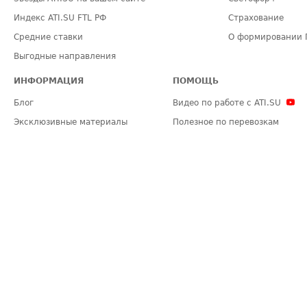
Индекс ATI.SU FTL РФ
Страхование
Средние ставки
О формировании 
Выгодные направления
ИНФОРМАЦИЯ
ПОМОЩЬ
Блог
Видео по работе с ATI.SU
Эксклюзивные материалы
Полезное по перевозкам
Политика конфиденциальности
Часто задаваемые вопросы (FA
Общие положения
Техническая информация
Карта сайта
ЗАДАТЬ ВОПРОС