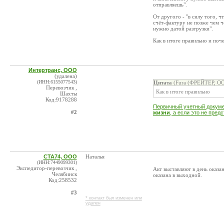
отправляешь".
От другого - "в силу того, ч
счёт-фактуру не позже чем че
нужно датой разгрузки".
Как в итоге правильно и поч
Интертранс, ООО
(удалена)
(ИНН:6155077543)
Цитата
(Fura (ФРЕЙТЕР, ОО
Перевозчик ,
Как в итоге правильно
Шахты
Код:9178288
Первичный учетный докуме
#2
жизни
, а если это не пре
СТА74, ООО
Наталья
(ИНН:7449099301)
Экспедитор-перевозчик ,
Акт выставляют в день оказан
Челябинск
оказана в выходной.
Код:258532
#3
* контакт был изменен или
удален