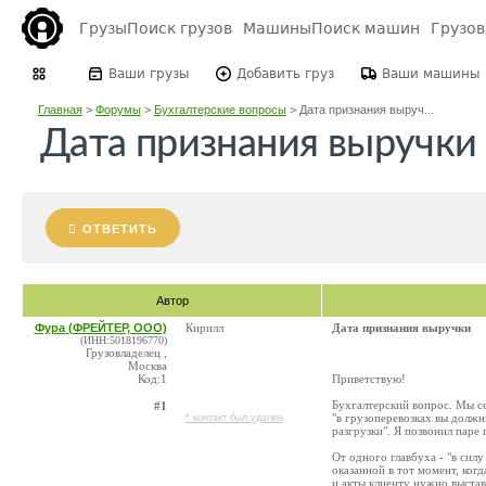
Грузы
Поиск грузов
Машины
Поиск машин
Грузо
Ваши грузы
Добавить груз
Ваши машины
Главная
>
Форумы
>
Бухгалтерские вопросы
>
Дата признания выруч...
Дата признания выручки
ОТВЕТИТЬ
Автор
Фура (ФРЕЙТЕР, ООО)
Кирилл
Дата признания выручки
(ИНН:5018196770)
Грузовладелец ,
Москва
Код:1
Приветствую!
Бухгалтерский вопрос. Мы се
#1
"в грузоперевозках вы долж
* контакт был удален
разгрузки". Я позвонил паре
От одного главбуха - "в сил
оказанной в тот момент, ког
и акты клиенту нужно выстав