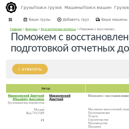
Грузы
Поиск грузов
Машины
Поиск машин
Грузо
Ваши грузы
Добавить груз
Ваши машины
Главная
>
Форумы
>
Бухгалтерские вопросы
>
Поможем с восстановл...
Поможем с восстановлен
подготовкой отчетных д
ОТВЕТИТЬ
Автор
Мараховский Дмитрий
Мараховский
Поможем с восстановление
Юрьевич, физ.лицо
Дмитрий
Грузовладелец-перевозчик
,
Мы имеем многолетний опыт 
Москва
Грузоперевозки
Код:7412580
Услуги
Строительство
#1
Производство
Продажи