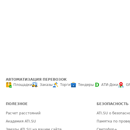
АВТОМАТИЗАЦИЯ ПЕРЕВОЗОК
Площадки
Заказы
Торги
Тендеры
АТИ-Доки
G
ПОЛЕЗНОЕ
БЕЗОПАСНОСТЬ
Расчет расстояний
ATI.SU о безопасн
Академия ATI.SU
Памятка по прове
Звезды ATI.SU на вашем сайте
Светофор+