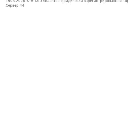
1998-2026
© ATI.SU является юридически зарегистрированной то
Сервер
44