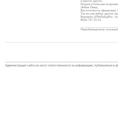
и многое другое
Подаем отчеты как за прошлы
Любые Оквэд.
Вся отчетность официальна. 
Так же для любых других ор
Контакты: @NetNalogPro - т
8926-747-52-52
_______________________
Отредактировано пользова
Администрация сайта не несет ответственности за информацию, публикуемую в ф