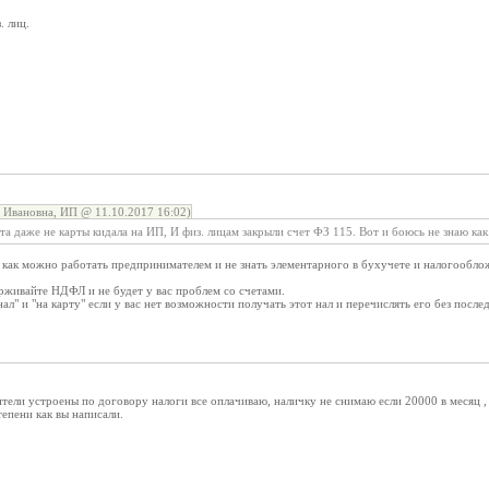
. лиц.
Ивановна, ИП @ 11.10.2017 16:02)
ета даже не карты кидала на ИП, И физ. лицам закрыли счет ФЗ 115. Вот и боюсь не знаю как
 как можно работать предпринимателем и не знать элементарного в бухучете и налогообл
рживайте НДФЛ и не будет у вас проблем со счетами.
ал" и "на карту" если у вас нет возможности получать этот нал и перечислять его без послед
ители устроены по договору налоги все оплачиваю, наличку не снимаю если 20000 в месяц , 
тепени как вы написали.