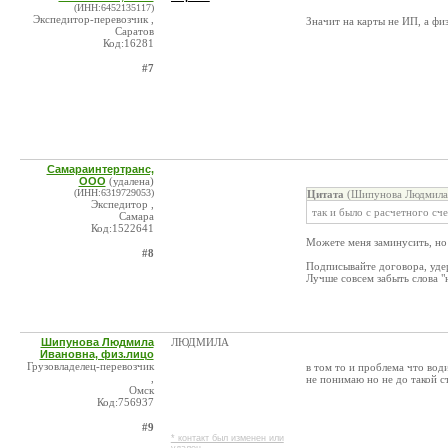
(ИНН:6452135117)
Экспедитор-перевозчик ,
Значит на карты не ИП, а физ
Саратов
Код:16281
#7
Самараинтертранс,
ООО
(удалена)
(ИНН:6319729053)
Цитата
(Шипунова Людмила 
Экспедитор ,
так и было с расчетного сч
Самара
Код:1522641
Можете меня заминусить, но
#8
Подписывайте договора, уде
Лучше совсем забыть слова "н
Шипунова Людмила
ЛЮДМИЛА
Ивановна, физ.лицо
Грузовладелец-перевозчик
в том то и проблема что вод
,
не понимаю но не до такой с
Омск
Код:756937
#9
* контакт был изменен или