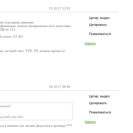
13.10.17 13:51
Цитир. выдел.
оими хорошими законами.
Цитировать
 официально оплаты своевременно всех налоговых
 ЦБ по 115.
Пожаловаться
й статье 115 ФЗ.
Наверх
ка, путевой лист, ТТН, ТН, делаем скрины из
20.10.17 09:40
Цитир. выдел.
Цитировать
ложении?
Пожаловаться
едствий для себя.
Наверх
ссор в машине или сколько форсунок к примеру????