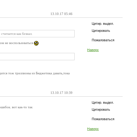
13.10.17 05:46
Цитир. выдел.
Цитировать
считается как безнал.
Пожаловаться
вом не воспользоваться
Наверх
дится тож триллионы из Бюджетика давать,тока
13.10.17 10:39
Цитир. выдел.
ошибок. вот как-то так
Цитировать
Пожаловаться
Наверх