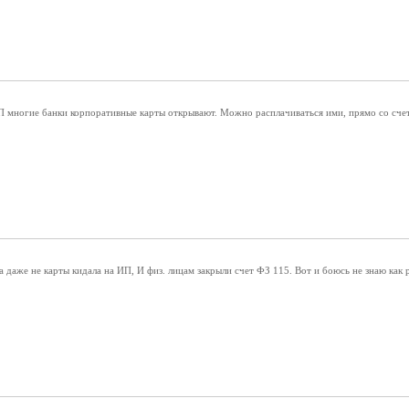
П многие банки корпоративные карты открывают. Можно расплачиваться ими, прямо со счета
та даже не карты кидала на ИП, И физ. лицам закрыли счет ФЗ 115. Вот и боюсь не знаю как 