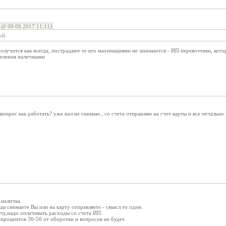
 09.08.2017 11:11)
ой
 получится как всегда, пострадают те кто махинациями не занимается - ИП перевозчики, кот
упления наличными
опрос как работать? уже нал не снимаю , со счета отправляю на счет карты и все печально. 
 наличка.
цы снимаете Вы или на карту отправляете - смысл то один.
чу,надо оплачивать расходы со счета ИП.
процентов 30-50 от оборотки и вопросов не будет.