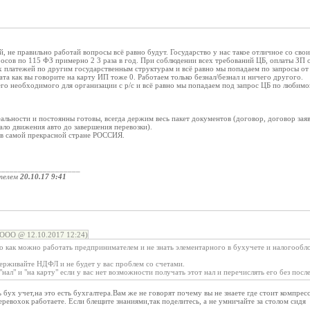
й, не правильно работай вопросы всё равно будут. Государство у нас такое отличное со св
росов по 115 ФЗ примерно 2 3 раза в год. При соблюдении всех требований ЦБ, оплаты ЗП
 платежей по другим государственным структурам и всё равно мы попадаем по запросы от
ата как вы говорите на карту ИП тоже 0. Работаем только безнал/безнал и ничего другого.
его необходимого для организации с р/с и всё равно мы попадаем под запрос ЦБ по любимо
еальности и постоянны готовы, всегда держим весь пакет документов (договор, договор заяв
ло движения авто до завершения перевозки).
 в самой прекрасной стране РОССИЯ.
____________________
телем
20.10.17 9:41
 ООО @ 12.10.2017 12:24)
о как можно работать предпринимателем и не знать элементарного в бухучете и налогооб
ерживайте НДФЛ и не будет у вас проблем со счетами.
нал" и "на карту" если у вас нет возможности получать этот нал и перечислять его без посл
ь бух учет,на это есть бухгалтера.Вам же не говорят почему вы не знаете где стоит компре
еревохок работаете. Если блещите знаниями,так поделитесь, а не умничайте за столом сидя