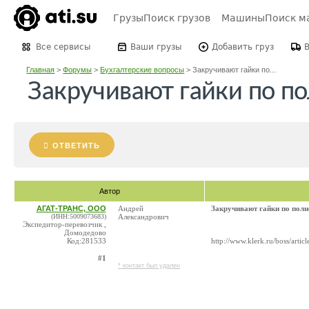
Грузы
Поиск грузов
Машины
Поиск м
Все сервисы
Ваши грузы
Добавить груз
Главная
>
Форумы
>
Бухгалтерские вопросы
>
Закручивают гайки по...
Закручивают гайки по п
ОТВЕТИТЬ
Автор
АГАТ-ТРАНС, ООО
Андрей
Закручивают гайки по полн
(ИНН:5009073683)
Александрович
Экспедитор-перевозчик ,
Домодедово
Код:281533
http://www.klerk.ru/boss/artic
#1
* контакт был удален