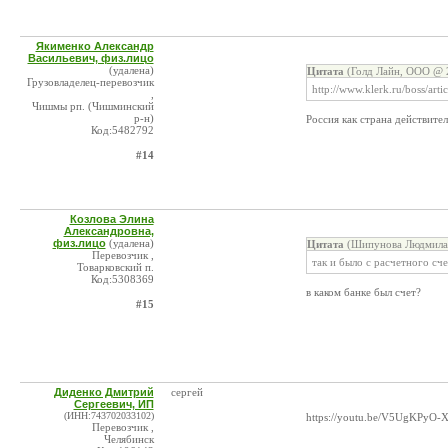
Якименко Александр
Васильевич, физ.лицо
(удалена)
Цитата
(Голд Лайн, ООО @ 2
Грузовладелец-перевозчик
http://www.klerk.ru/boss/arti
,
Чишмы рп. (Чишминский
р-н)
Россия как страна действите
Код:5482792
#14
Козлова Элина
Александровна,
физ.лицо
(удалена)
Цитата
(Шипунова Людмила 
Перевозчик ,
так и было с расчетного сч
Товарковский п.
Код:5308369
в каком банке был счет?
#15
Диденко Дмитрий
сергей
Сергеевич, ИП
(ИНН:743702033102)
https://youtu.be/V5UgKPyO-
Перевозчик ,
Челябинск