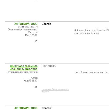
АВТОПАРК, ООО
Сергей
(ИНН:6452135117)
Экспедитор-перевозчик ,
Забыл добавить, сейчас на И
Саратов
считается как безнал.
Код:16281
#5
Шипунова Людмила
ЛЮДМИЛА
Ивановна, физ.лицо
Грузовладелец-перевозчик
так и было с расчетного сче
,
Омск
Код:756937
#6
* контакт был изменен или
удален
АВТОПАРК, ООО
Сергей