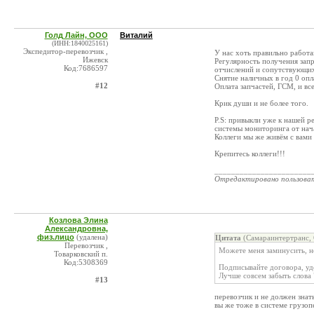
Голд Лайн, ООО
Виталий
(ИНН:1840025161)
Экспедитор-перевозчик ,
У нас хоть правильно работа
Ижевск
Регулярность получения зап
Код:7686597
отчислений и сопутствующих
Снятие наличных в год 0 опл
#12
Оплата запчастей, ГСМ, и вс
Крик души и не более того.
P.S: привыкли уже к нашей р
системы мониторинга от нача
Коллеги мы же живём с вами
Крепитесь коллеги!!!
_______________________
Отредактировано пользова
Козлова Элина
Александровна,
физ.лицо
(удалена)
Цитата
(Самараинтертранс,
Перевозчик ,
Можете меня заминусить, н
Товарковский п.
Код:5308369
Подписывайте договора, уд
Лучше совсем забыть слова "
#13
перевозчик и не должен знат
вы же тоже в системе грузоп