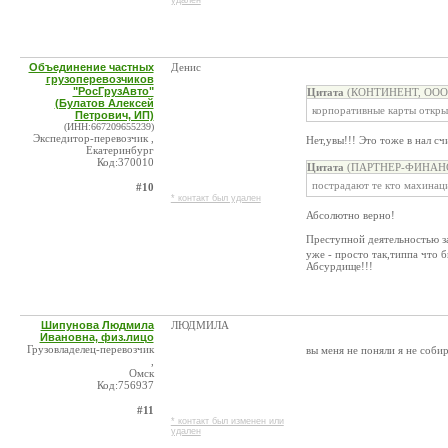
удален
Объединение частных
Денис
грузоперевозчиков
"РосГрузАвто"
Цитата
(КОНТИНЕНТ, ООО @
(Булатов Алексей
корпоративные карты открыв
Петрович, ИП)
(ИНН:667209655239)
Экспедитор-перевозчик ,
Нет,увы!!! Это тоже в нал с
Екатеринбург
Код:370010
Цитата
(ПАРТНЕР-ФИНАНС, 
пострадают те кто махинац
#10
* контакт был удален
Абсолютно верно!
Преступной деятельностью з
уже - просто так,типпа что 
Абсурдище!!!
Шипунова Людмила
ЛЮДМИЛА
Ивановна, физ.лицо
Грузовладелец-перевозчик
вы меня не поняли я не собир
,
Омск
Код:756937
#11
* контакт был изменен или
удален