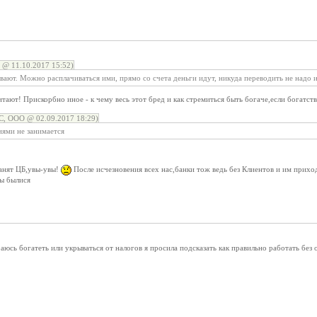
 11.10.2017 15:52)
ают. Можно расплачиваться ими, прямо со счета деньги идут, никуда переводить не надо и 
читают! Прискорбно иное - к чему весь этот бред и как стремиться быть богаче,если богатст
ООО @ 02.09.2017 18:29)
иями не занимается
анят ЦБ,увы-увы!
После исчезновения всех нас,банки тож ведь без Клиентов и им прихо
бы былися
аюсь богатеть или укрываться от налогов я просила подсказать как правильно работать без 