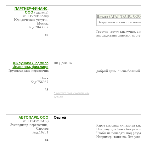
ПАРТНЕР-ФИНАНС,
ООО
(удалена)
(ИНН:7704432200)
Цитата
(АГАТ-ТРАНС, ООО @
Юридические услуги ,
Закручивают гайки по полн
Москва
Код:2043307
Грустно, хотят как лучше, а
#2
впоследствии снимают пост
Шипунова Людмила
ЛЮДМИЛА
Ивановна, физ.лицо
Грузовладелец-перевозчик
добрый день. очень больной в
,
Омск
Код:756937
#3
* контакт был изменен или
удален
АВТОПАРК, ООО
Сергей
(ИНН:6452135117)
Экспедитор-перевозчик ,
Карта физ лица считается как
Саратов
Поэтому для банка без разни
Код:16281
Чтобы не попадать под разда
Например, топливо. Это уже 
#4