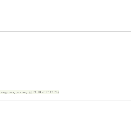
сандровна, физ.лицо @ 21.10.2017 12:26)