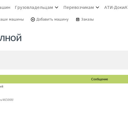
ашин
Грузовладельцам
Перевозчикам
АТИ-Доки
А
Ваши машины
Добавить машину
Заказы
олной
Сообщение
ой
les/465008/