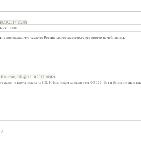
0.10.2017 11:40)
cles/465008/
льно прекрасная,что касается России как государство,то это просто помойная яма.
Ивановна, ИП @ 11.10.2017 16:02)
ета даже не карты кидала на ИП, И физ. лицам закрыли счет ФЗ 115. Вот и боюсь не знаю как
XU