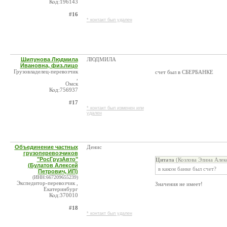
Код:196143
#16
* контакт был удален
Шипунова Людмила
ЛЮДМИЛА
Ивановна, физ.лицо
Грузовладелец-перевозчик
счет был в СБЕРБАНКЕ
,
Омск
Код:756937
#17
* контакт был изменен или
удален
Объединение частных
Денис
грузоперевозчиков
"РосГрузАвто"
Цитата
(Козлова Элина Алек
(Булатов Алексей
в каком банке был счет?
Петрович, ИП)
(ИНН:667209655239)
Экспедитор-перевозчик ,
Значения не имеет!
Екатеринбург
Код:370010
#18
* контакт был удален