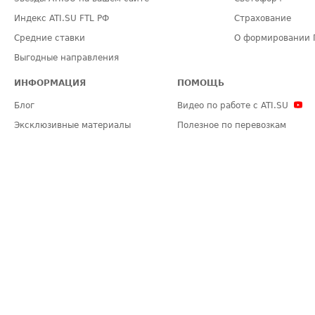
Индекс ATI.SU FTL РФ
Страхование
Средние ставки
О формировании 
Выгодные направления
ИНФОРМАЦИЯ
ПОМОЩЬ
Блог
Видео по работе с ATI.SU
Эксклюзивные материалы
Полезное по перевозкам
Политика конфиденциальности
Часто задаваемые вопросы (FA
Общие положения
Техническая информация
Карта сайта
ЗАДАТЬ ВОПРОС