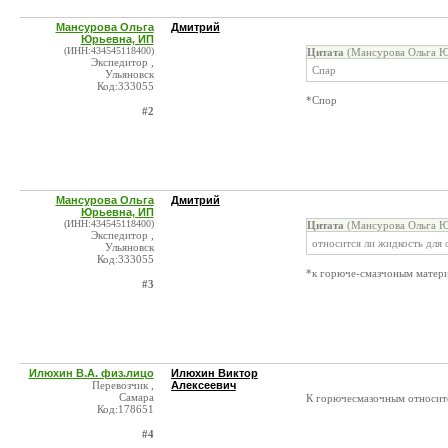
Мансурова Ольга
Дмитрий
Юрьевна, ИП
(ИНН:434545118400)
Цитата
(Мансурова Ольга Ю
Экспедитор ,
Спар
Ульяновск
Код:333055
*Спор
#2
Мансурова Ольга
Дмитрий
Юрьевна, ИП
(ИНН:434545118400)
Цитата
(Мансурова Ольга Ю
Экспедитор ,
относится ли жидкость для 
Ульяновск
Код:333055
*к горюче-смазчоным матер
#3
Илюхин В.А. физ.лицо
Илюхин Виктор
Перевозчик ,
Алексеевич
Самара
К горючесмазочным относится
Код:178651
#4