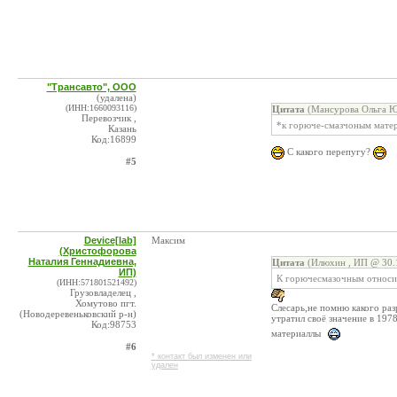
"Трансавто", ООО
(удалена)
(ИНН:1660093116)
Цитата
(Мансурова Ольга Ю
Перевозчик ,
*к горюче-смазчоным мате
Казань
Код:16899
С какого перепугу?
#5
Device[lab]
Максим
(Христофорова
Наталия Геннадиевна,
Цитата
(Илюхин , ИП @ 30.1
ИП)
К горючесмазочным относитс
(ИНН:571801521492)
Грузовладелец ,
Хомутово пгт.
Слесарь,не помню какого раз
(Новодеревеньковский р-н)
утратил своё значение в 197
Код:98753
материаллы
#6
* контакт был изменен или
удален