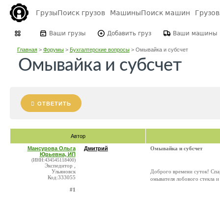
Грузы
Поиск грузов
Машины
Поиск машин
Грузо
Ваши грузы
Добавить груз
Ваши машины
Главная
>
Форумы
>
Бухгалтерские вопросы
>
Омывайка и субсчет
Омывайка и субсчет
ОТВЕТИТЬ
Автор
Мансурова Ольга
Дмитрий
Омывайка и субсчет
Юрьевна, ИП
(ИНН:434545118400)
Экспедитор ,
Ульяновск
Доброго времени суток! Сп
Код:333055
омывателя лобового стекла и
#1