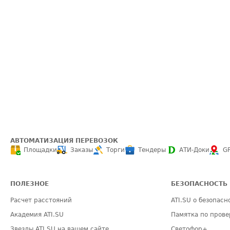
АВТОМАТИЗАЦИЯ ПЕРЕВОЗОК
Площадки
Заказы
Торги
Тендеры
АТИ-Доки
G
ПОЛЕЗНОЕ
БЕЗОПАСНОСТЬ
Расчет расстояний
ATI.SU о безопасн
Академия ATI.SU
Памятка по прове
Звезды ATI.SU на вашем сайте
Светофор+