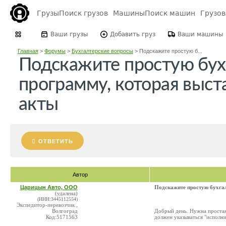
Грузы
Поиск грузов
Машины
Поиск машин
Грузо
Ваши грузы
Добавить груз
Ваши машины
Главная
>
Форумы
>
Бухгалтерские вопросы
>
Подскажите простую б...
Подскажите простую бух
программу, которая выст
акты
ОТВЕТИТЬ
Автор
Царицын Авто, ООО
Подскажите простую бухгал
(удалена)
(ИНН:3445112554)
Экспедитор-перевозчик ,
Волгоград
Добрый день. Нужна простая 
Код:5171563
должен указываться "исполнит