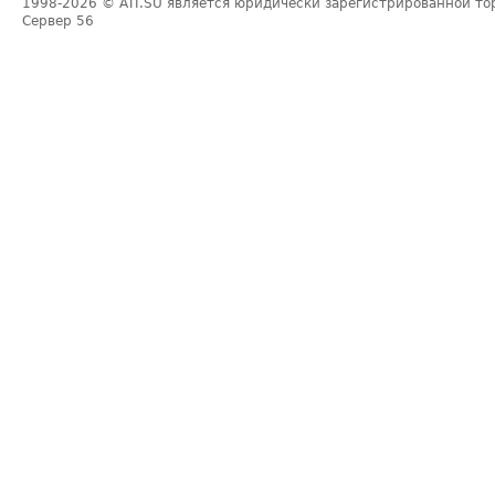
1998-2026
© ATI.SU является юридически зарегистрированной то
Сервер
56