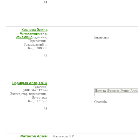
#1
Козлова Элина
Александровна,
физ.лицо
(удалена)
Бизнеспак
Перевозчик ,
Товарковский п.
Код:5308369
#2
Царицын Авто, ООО
(удалена)
(ИНН:3445112554)
Цитата
(Козлова Элина Алек
Экспедитор-перевозчик ,
Волгоград
Код:5171563
Спасибо
#3
Фаттахов Артем
Фаттахова Р.Р.