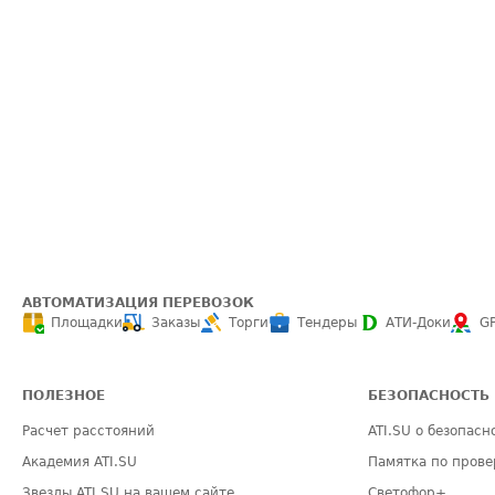
АВТОМАТИЗАЦИЯ ПЕРЕВОЗОК
Площадки
Заказы
Торги
Тендеры
АТИ-Доки
G
ПОЛЕЗНОЕ
БЕЗОПАСНОСТЬ
Расчет расстояний
ATI.SU о безопасн
Академия ATI.SU
Памятка по прове
Звезды ATI.SU на вашем сайте
Светофор+