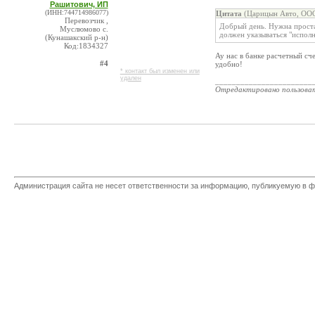
Рашитович, ИП
(ИНН:744714986077)
Цитата
(Царицын Авто, ООО
Перевозчик ,
Добрый день. Нужна простая
Муслюмово с.
должен указываться "исполн
(Кунашакский р-н)
Код:1834327
Ау нас в банке расчетный сче
#4
удобно!
* контакт был изменен или
удален
_______________________
Отредактировано пользова
Администрация сайта не несет ответственности за информацию, публикуемую в ф