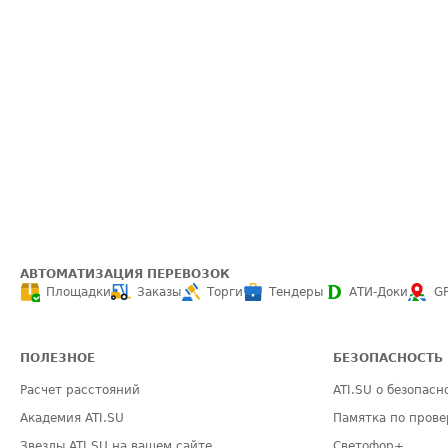
АВТОМАТИЗАЦИЯ ПЕРЕВОЗОК
Площадки
Заказы
Торги
Тендеры
АТИ-Доки
G
ПОЛЕЗНОЕ
БЕЗОПАСНОСТЬ
Расчет расстояний
ATI.SU о безопасн
Академия ATI.SU
Памятка по прове
Звезды ATI.SU на вашем сайте
Светофор+