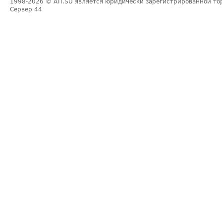
1998-2026
© ATI.SU является юридически зарегистрированной то
Сервер
44