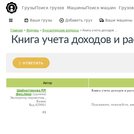
Грузы
Поиск грузов
Машины
Поиск машин
Грузо
Ваши грузы
Добавить груз
Ваши машины
Главная
>
Форумы
>
Бухгалтерские вопросы
>
Книга учета доходов ...
Книга учета доходов и ра
ОТВЕТИТЬ
Автор
Шайхаттарова Р.Р.
Книга учета доходов и расх
физ.лицо
(удалена)
Экспедитор-перевозчик ,
Казань
Подскажите, пожалуйста, как
Код:429061
#1