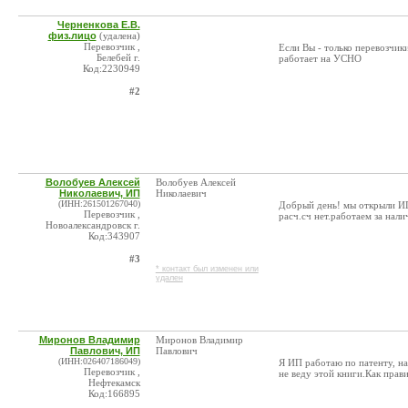
Черненкова Е.В.
физ.лицо
(удалена)
Перевозчик ,
Если Вы - только перевозчик
Белебей г.
работает на УСНО
Код:2230949
#2
Волобуев Алексей
Волобуев Алексей
Николаевич, ИП
Николаевич
(ИНН:261501267040)
Добрый день! мы открыли ИП
Перевозчик ,
расч.сч нет.работаем за нали
Новоалександровск г.
Код:343907
#3
* контакт был изменен или
удален
Миронов Владимир
Миронов Владимир
Павлович, ИП
Павлович
(ИНН:026407186049)
Я ИП работаю по патенту, на
Перевозчик ,
не веду этой книги.Как прав
Нефтекамск
Код:166895