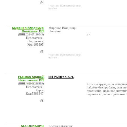
#4
* контакт был изменен или
удален
Миронов Владимир
Миронов Владимир
Павлович, ИП
Павлович
(ИНН:026407186049)
??
Перевозчик ,
Нефтекамск
Код:166895
#5
* контакт был изменен или
удален
Рышков Андрей
ИП Рышков А.Н.
Николаевич, ИП
(ИНН:462901286559)
Есть инструкция по заполнен
Перевозчик ,
найдёте без проблем, есть п
Курск
прописано, надо всё система
Код:5588347
перевозках, на авторемонте 
#6
АССОЦИАЦИЯ
Арефьев Алексей