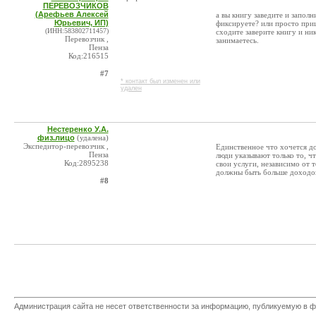
ПЕРЕВОЗЧИКОВ
(Арефьев Алексей
а вы книгу заведите и запол
Юрьевич, ИП)
фиксируете? или просто приш
(ИНН:583802711457)
сходите заверите книгу и ни
Перевозчик ,
занимаетесь.
Пенза
Код:216515
#7
* контакт был изменен или
удален
Нестеренко У.А.
физ.лицо
(удалена)
Экспедитор-перевозчик ,
Единственное что хочется д
Пенза
люди указывают только то, ч
Код:2895238
свои услуги, независимо от 
должны быть больше доходов
#8
Администрация сайта не несет ответственности за информацию, публикуемую в ф