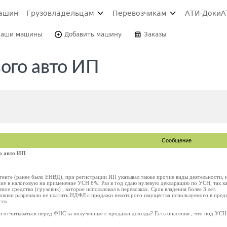
ашин
Грузовладельцам
Перевозчикам
АТИ-Доки
А
Ваши машины
Добавить машину
Заказы
ого авто ИП
Сообщение
о авто ИП
атенте (ранее было ЕНВД), при регистрации ИП указывал также прочие виды деятельности
ние в налоговую на применение УСН 6%. Раз в год сдаю нулевую декларацию по УСН, так ка
ое средство (грузовик) , которое использовал в перевозках. Срок владения более 3 лет.
говики разрешили не платить НДФЛ с продажи некоторого имущества используемого в предп
тв.
 отчитываться перед ФНС за полученные с продажи доходы? Есть опасения , что под УСН м