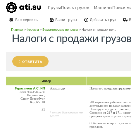
Грузы
Поиск грузов
Машины
Поиск м
Все сервисы
Ваши грузы
Добавить груз
Главная
>
Форумы
>
Бухгалтерские вопросы
>
Налоги с продажи гру...
Налоги с продажи грузов
ОТВЕТИТЬ
Автор
Герасимов А.С. ИП
Александр
Налоги с продажи грузовог
(ИНН:781134261278)
Перевозчик ,
Санкт-Петербург
Код:65910
ИП перевозки работает на п
деятельности подавал заявле
Планирую продать транспортн
#1
Согласно ст 217 п 17.1 нало
* контакт был изменен или
удален
продажи транспортных средс
Собственно вопрос: нужно ли
продажи.