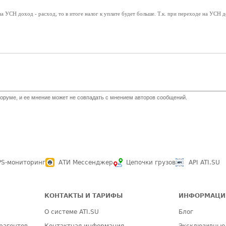
на УСН доход - расход, то в итоге налог к уплате будет больше. Т.к. при переходе на УСН
оруме, и ее мнение может не совпадать с мнением авторов сообщений.
PS-мониторинг
АТИ Мессенджер
Цепочки грузов
API ATI.SU
КОНТАКТЫ И ТАРИФЫ
ИНФОРМАЦИ
О системе ATI.SU
Блог