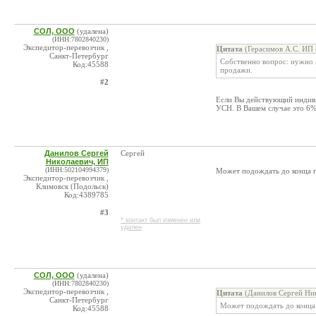
СОЛ, ООО
(удалена)
(ИНН:7802840230)
Экспедитор-перевозчик ,
Цитата
(Герасимов А.С. ИП 
Санкт-Петербург
Собственно вопрос: нужно 
Код:45588
продажи.
#2
Если Вы действующий индиви
УСН. В Вашем случае это 6%
Данилов Сергей
Сергей
Николаевич, ИП
(ИНН:502104994379)
Может подождать до конца г
Экспедитор-перевозчик ,
Климовск (Подольск)
Код:4389785
#3
* контакт был изменен или
удален
СОЛ, ООО
(удалена)
(ИНН:7802840230)
Экспедитор-перевозчик ,
Цитата
(Данилов Сергей Ник
Санкт-Петербург
Может подождать до конца 
Код:45588