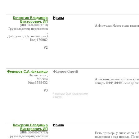
Кочергин Владимир
Ирина
Викторович, ИП
(ИНН:320700074753)
А фигушки.Через суды взыск
Грузовладелец-перевозчик
,
Добрунь д. (Брянский р-н)
Код:170062
#2
Федоров С.А. физ.лицо
Фёдоров Сергей
Перевозчик ,
Москва
А по конкретнее,что взыскив
Код:6588432
теперь ПФР,ИФНС мне долж
#3
* контакт был изменен или
удален
Кочергин Владимир
Ирина
Викторович, ИП
(ИНН:320700074753)
Есть пример- у знакомого с
Грузовладелец-перевозчик
налоговая в суд подала. Поз