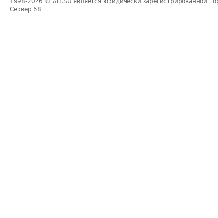
1998-2026
© ATI.SU является юридически зарегистрированной то
Сервер
58