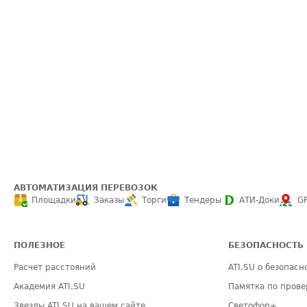
АВТОМАТИЗАЦИЯ ПЕРЕВОЗОК
Площадки
Заказы
Торги
Тендеры
АТИ-Доки
G
ПОЛЕЗНОЕ
БЕЗОПАСНОСТЬ
Расчет расстояний
ATI.SU о безопасн
Академия ATI.SU
Памятка по прове
Звезды ATI.SU на вашем сайте
Светофор+