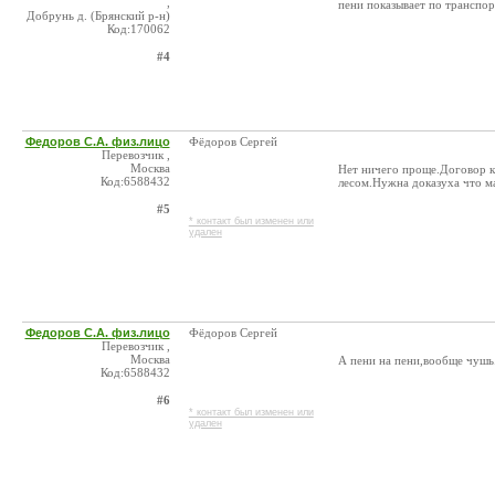
,
пени показывает по транспор
Добрунь д. (Брянский р-н)
Код:170062
#4
Федоров С.А. физ.лицо
Фёдоров Сергей
Перевозчик ,
Москва
Нет ничего проще.Договор 
Код:6588432
лесом.Нужна доказуха что м
#5
* контакт был изменен или
удален
Федоров С.А. физ.лицо
Фёдоров Сергей
Перевозчик ,
Москва
А пени на пени,вообще чушь
Код:6588432
#6
* контакт был изменен или
удален