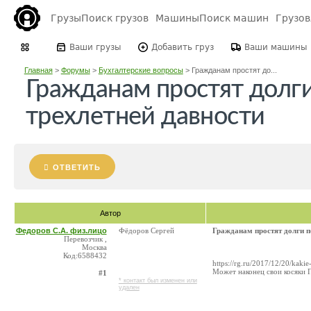
Грузы
Поиск грузов
Машины
Поиск машин
Грузо
Ваши грузы
Добавить груз
Ваши машины
Главная
>
Форумы
>
Бухгалтерские вопросы
>
Гражданам простят до...
Гражданам простят долги
трехлетней давности
ОТВЕТИТЬ
Автор
Федоров С.А. физ.лицо
Фёдоров Сергей
Гражданам простят долги п
Перевозчик ,
Москва
Код:6588432
https://rg.ru/2017/12/20/kaki
Может наконец свои косяки 
#1
* контакт был изменен или
удален