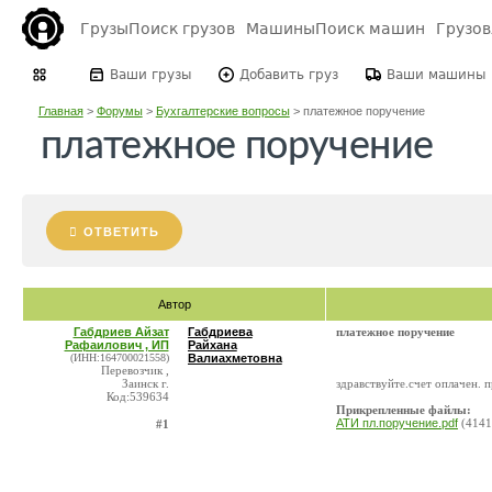
Грузы
Поиск грузов
Машины
Поиск машин
Грузо
Ваши грузы
Добавить груз
Ваши машины
Главная
>
Форумы
>
Бухгалтерские вопросы
>
платежное поручение
платежное поручение
ОТВЕТИТЬ
Автор
Габдриев Айзат
Габдриева
платежное поручение
Рафаилович , ИП
Райхана
(ИНН:164700021558)
Валиахметовна
Перевозчик ,
Заинск г.
здравствуйте.счет оплачен.
Код:539634
Прикрепленные файлы:
АТИ пл.поручение.pdf
(4141
#1