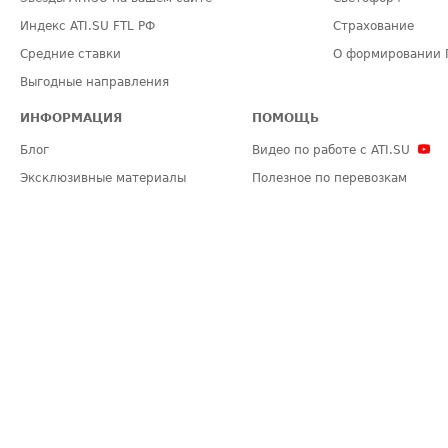
Индекс ATI.SU FTL РФ
Страхование
Средние ставки
О формировании 
Выгодные направления
ИНФОРМАЦИЯ
ПОМОЩЬ
Блог
Видео по работе с ATI.SU
Эксклюзивные материалы
Полезное по перевозкам
Политика конфиденциальности
Часто задаваемые вопросы (FA
Общие положения
Техническая информация
Карта сайта
ЗАДАТЬ ВОПРОС