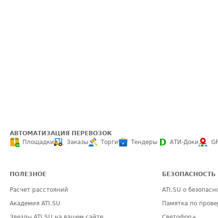
АВТОМАТИЗАЦИЯ ПЕРЕВОЗОК
Площадки
Заказы
Торги
Тендеры
АТИ-Доки
G
ПОЛЕЗНОЕ
БЕЗОПАСНОСТЬ
Расчет расстояний
ATI.SU о безопасн
Академия ATI.SU
Памятка по прове
Звезды ATI.SU на вашем сайте
Светофор+