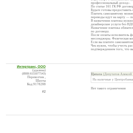
профессиональный доход».
По статье 161 ГК РФ договор
Будьте готовы предоставить 
Платить самозанятому можно
переводы идут на карту — п
В назначении платежа нужно 
дизайнерские услуги без НДС
Назначение платежа обязател
по договору.
После оплаты исполнитель ф
мессенджеры. Физическая ко
Если вы платите самозанятом
Чек нужен, чтобы учесть ра
подтверждением того, что вы
Интертранс, ООО
(удалена)
(ИНН:6155077543)
Цитата
(Депутатов Алексей 
Перевозчик ,
На наличные у Центробанка
Шахты
Код:9178288
Нет такого ограничения
#2