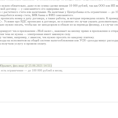
 нужен обязательно, даже если сумма сделки меньше 10 000 рублей, так как ООО или ИП в
свой договор — у самозанятого его наверняка нет.
 с расчетного счета или наличными. На наличные у Центробанка есть ограничение — до 100
онадобится номер счета, БИК банка и ФИО самозанятого.
прописать номер и дату договора, а также работы, за которые переведена оплата. К приме
». Условие про НДС прописано в договоре, но в платеже это лучше указать дополнительно
ьно нужно писать, чтобы вас не заподозрили в обнале из-за перевода физлицу, а в случае сп
ормирует чек в приложении «Мой налог», нажимает на кнопку прямо в приложении и отправ
пия чека не нужна — электронная имеет законную силу.
у частями, например, с авансом, чек нужно просить по каждому платежу.
сходы на исполнителя на общей системе налогообложения или УСН «доходы минус расходы
 получили услугу и провели оплату.
Юрьевич, физ.лицо @ 25.06.2021 14:51)
 есть ограничение — до 100 000 рублей в месяц.