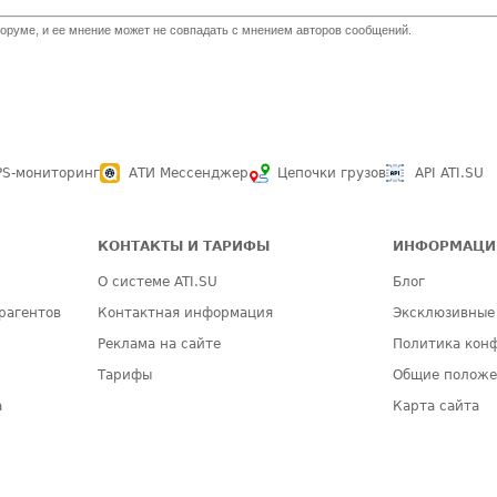
оруме, и ее мнение может не совпадать с мнением авторов сообщений.
PS-мониторинг
АТИ Мессенджер
Цепочки грузов
API ATI.SU
КОНТАКТЫ И ТАРИФЫ
ИНФОРМАЦИ
О системе ATI.SU
Блог
рагентов
Контактная информация
Эксклюзивные
Реклама на сайте
Политика кон
Тарифы
Общие полож
а
Карта сайта