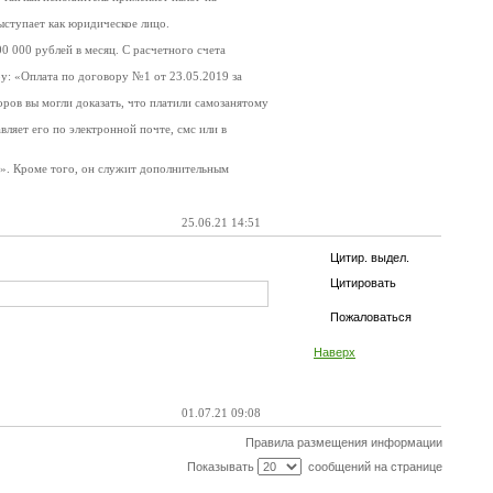
ыступает как юридическое лицо.
 000 рублей в месяц. С расчетного счета
ру: «Оплата по договору №1 от 23.05.2019 за
.
оров вы могли доказать, что платили самозанятому
ляет его по электронной почте, смс или в
». Кроме того, он служит дополнительным
25.06.21 14:51
Цитир. выдел.
Цитировать
Пожаловаться
Наверх
01.07.21 09:08
Правила размещения информации
Показывать
сообщений на странице