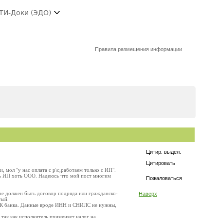
ТИ-Доки (ЭДО)
Правила размещения информации
Цитир. выдел.
Цитировать
 мол "у нас оплата с р\с,работаем только с ИП".
ть ИП хоть ООО. Надеюсь что мой пост многим
Пожаловаться
не должен быть договор подряда или гражданско-
Наверх
тый.
БИК банка. Данные вроде ИНН и СНИЛС не нужны,
 так как исполнитель применяет налог на