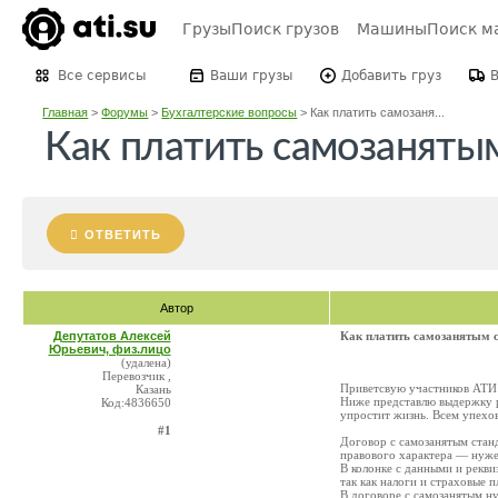
Грузы
Поиск грузов
Машины
Поиск м
Все сервисы
Ваши грузы
Добавить груз
Главная
>
Форумы
>
Бухгалтерские вопросы
>
Как платить самозаня...
Как платить самозанятым
ОТВЕТИТЬ
Автор
Депутатов Алексей
Как платить самозанятым с
Юрьевич, физ.лицо
(удалена)
Перевозчик ,
Приветсвую участников АТИ! 
Казань
Ниже представлю выдержку р
Код:4836650
упростит жизнь. Всем упехо
#1
Договор с самозанятым стан
правового характера — нуже
В колонке с данными и рекв
так как налоги и страховые п
В договоре с самозанятым ну