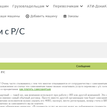
ашин
Грузовладельцам
Перевозчикам
АТИ-Доки
А
Ваши машины
Добавить машину
Заказы
 с Р/С
Сообщение
 Р/С
Очень часто сталкиваюсь с тем что многие отказываются от сотрудничества с самозанятыми,
азъяснение из статьи что самозанятым также можно оплачивать услуги перевозки с р\с хо
в и процветания.
как платить самозанятым
дартный — такой же, как компания использует при работе с ИП или другой компанией. Это 
н именно самый обычный договор. Просто вместо другой организации там будет самозаня
изитами исполнителя нужно указать его ФИО, паспорт, место регистрации, номер счета и 
латежи за самозанятого вы не платите.
жно обязательно написать: «В стоимость услуг не входит налог на добавленную стоимость,