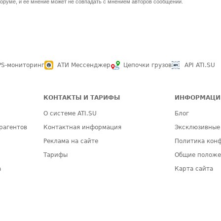
оруме, и ее мнение может не совпадать с мнением авторов сообщений.
PS-мониторинг
АТИ Мессенджер
Цепочки грузов
API ATI.SU
КОНТАКТЫ И ТАРИФЫ
ИНФОРМАЦИ
О системе ATI.SU
Блог
рагентов
Контактная информация
Эксклюзивные
Реклама на сайте
Политика кон
Тарифы
Общие полож
а
Карта сайта