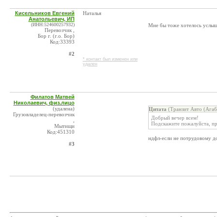
Кисельников Евгений
Наталья
Анатольевич, ИП
(ИНН:524600257932)
Мне бы тоже хотелось услыша
Перевозчик ,
Бор г. (г.о. Бор)
Код:33393
#2
* контакт был изменен или
удален
Филатов Матвей
Николаевич, физ.лицо
(удалена)
Цитата
(Транзит Авто (Агаб
Грузовладелец-перевозчик
Добрый вечер всем!
,
Подскажите пожалуйста, при
Мытищи
Код:451310
ндфл-если не потрудовому до
#3