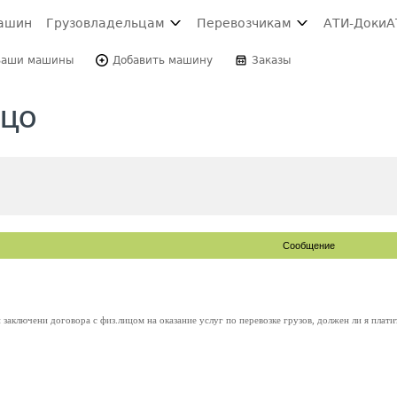
ашин
Грузовладельцам
Перевозчикам
АТИ-Доки
А
Ваши машины
Добавить машину
Заказы
ицо
Сообщение
заключени договора с физ.лицом на оказание услуг по перевозке грузов, должен ли я платит