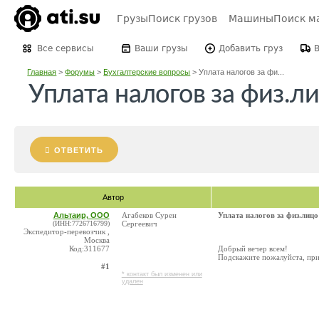
Грузы
Поиск грузов
Машины
Поиск м
Все сервисы
Ваши грузы
Добавить груз
Главная
>
Форумы
>
Бухгалтерские вопросы
>
Уплата налогов за фи...
Уплата налогов за физ.л
ОТВЕТИТЬ
Автор
Альтаир, ООО
Агабеков Сурен
Уплата налогов за физ.лицо
(ИНН:7726716799)
Сергеевич
Экспедитор-перевозчик ,
Москва
Код:311677
Добрый вечер всем!
Подскажите пожалуйста, при 
#1
* контакт был изменен или
удален