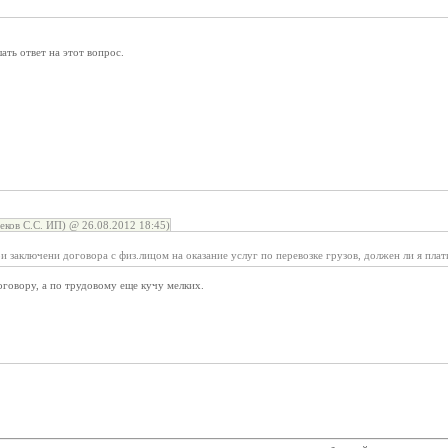
ть ответ на этот вопрос.
еков С.С. ИП) @ 26.08.2012 18:45)
 заключени договора с физ.лицом на оказание услуг по перевозке грузов, должен ли я плати
говору, а по трудовому еще кучу мелких.