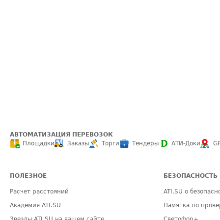
АВТОМАТИЗАЦИЯ ПЕРЕВОЗОК
Площадки
Заказы
Торги
Тендеры
АТИ-Доки
G
ПОЛЕЗНОЕ
БЕЗОПАСНОСТЬ
Расчет расстояний
ATI.SU о безопасн
Академия ATI.SU
Памятка по прове
Звезды ATI.SU на вашем сайте
Светофор+