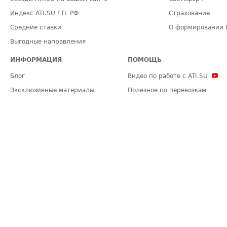
Индекс ATI.SU FTL РФ
Страхование
Средние ставки
О формировании 
Выгодные направления
ИНФОРМАЦИЯ
ПОМОЩЬ
Блог
Видео по работе с ATI.SU
Эксклюзивные материалы
Полезное по перевозкам
Политика конфиденциальности
Часто задаваемые вопросы (FA
Общие положения
Техническая информация
Карта сайта
ЗАДАТЬ ВОПРОС