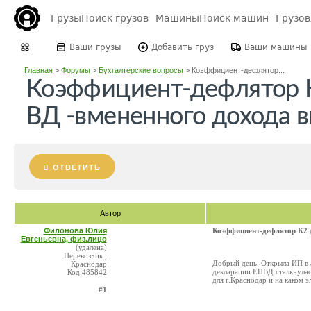
Грузы
Поиск грузов
Машины
Поиск машин
Грузо
Ваши грузы
Добавить груз
Ваши машины
Главная
>
Форумы
>
Бухгалтерские вопросы
>
Коэффициент-дефлятор...
Коэффициент-дефлятор К
ВД -вмененного дохода в
ОТВЕТИТЬ
Автор
Филонова Юлия
Коэффициент-дефлятор К2 д
Евгеньевна, физ.лицо
(удалена)
Перевозчик ,
Добрый день. Открыла ИП в а
Краснодар
декларации ЕНВД сталкнулас
Код:485842
для г.Краснодар и на каком 
#1