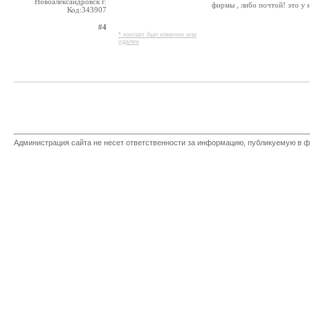
Новоалександровск г.
фирмы , либо почтой! это у 
Код:343907
#4
* контакт был изменен или
удален
Администрация сайта не несет ответственности за информацию, публикуемую в ф