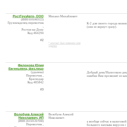
РостГрузАвто, ООО
Михаил Михайлович
(ИНН:6161063122)
Грузовладелец-перевозчик
К-2 для своего города можно
,
(они ее вернут сразу).
Ростов-на-Дону
Код:464294
#2
* контакт был изменен или
удален
Филонова Юлия
Евгеньевна, физ.лицо
(удалена)
Добрый день!Налоговую декл
Перевозчик ,
ошибки Вам прозвонят из ка
Краснодар
Код:485842
#3
Волобуев Алексей
Волобуев Алексей
Николаевич, ИП
Николаевич
(ИНН:261501267040)
а вообще сейчас в налоговой
Перевозчик ,
большого наплыва вирусов с