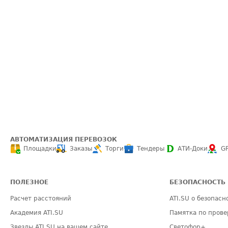
АВТОМАТИЗАЦИЯ ПЕРЕВОЗОК
Площадки
Заказы
Торги
Тендеры
АТИ-Доки
G
ПОЛЕЗНОЕ
БЕЗОПАСНОСТЬ
Расчет расстояний
ATI.SU о безопасн
Академия ATI.SU
Памятка по прове
Звезды ATI.SU на вашем сайте
Светофор+