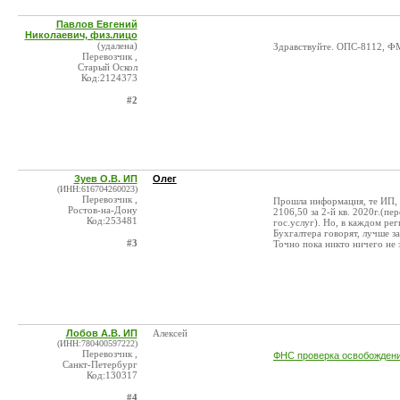
Павлов Евгений
Николаевич, физ.лицо
(удалена)
Здравствуйте. ОПС-8112, ФМ
Перевозчик ,
Старый Оскол
Код:2124373
#2
Зуев О.В. ИП
Олег
(ИНН:616704260023)
Перевозчик ,
Прошла информация, те ИП, к
Ростов-на-Дону
2106,50 за 2-й кв. 2020г.(п
Код:253481
гос.услуг). Но, в каждом ре
Бухгалтера говорят, лучше за
#3
Точно пока никто ничего не з
Лобов А.В. ИП
Алексей
(ИНН:780400597222)
Перевозчик ,
ФНС проверка освобождени
Санкт-Петербург
Код:130317
#4