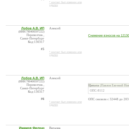
* контакт был изменен или
удален
Лобов А.В. ИП
Алексей
(ИНН:780400597222)
Перевозчик ,
Снижение взносов на 1213
Санкт-Петербург
Код:130317
#5
* контакт был изменен или
удален
Лобов А.В. ИП
Алексей
(ИНН:780400597222)
Перевозчик ,
Цитата
(Павлов Евгений Ник
Санкт-Петербург
ОПС-8112
Код:130317
#6
ОПС снизили с 32448 до 2031
* контакт был изменен или
удален
Имамов Филназ
Виталик