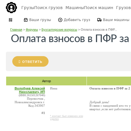
Грузы
Поиск грузов
Машины
Поиск машин
Грузо
Ваши грузы
Добавить груз
Ваши машины
Главная
>
Форумы
>
Бухгалтерские вопросы
>
Оплата взносов в ПФР...
Оплата взносов в ПФР за 
ОТВЕТИТЬ
Автор
Волобуев Алексей
Инна
Оплата взносов в ПФР за 2 
Николаевич, ИП
(ИНН:261501267040)
Перевозчик ,
Новоалександровск г.
Добрый день!
Код:343907
В связи с пандемией кто-то 
квартал ,если нет работников
#1
* контакт был изменен или
удален