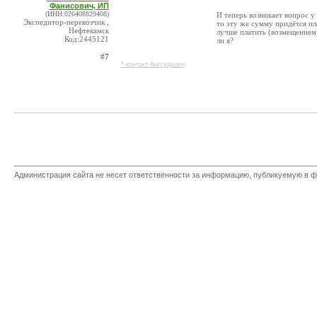
Фанисович, ИП
(ИНН:026408829408)
И теперь возникает вопрос у
Экспедитор-перевозчик ,
то эту же сумму придётся п
Нефтекамск
лучше платить (возмещением)
Код:2445121
ли я?
#7
* контакт был удален
Администрация сайта не несет ответственности за информацию, публикуемую в ф