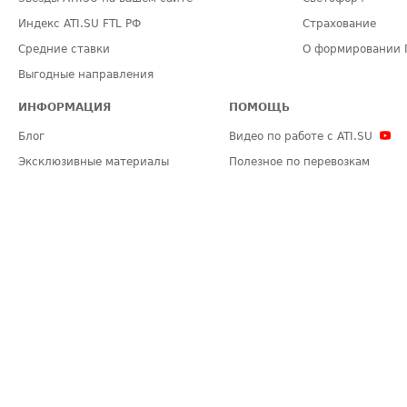
Индекс ATI.SU FTL РФ
Страхование
Средние ставки
О формировании 
Выгодные направления
ИНФОРМАЦИЯ
ПОМОЩЬ
Блог
Видео по работе с ATI.SU
Эксклюзивные материалы
Полезное по перевозкам
Политика конфиденциальности
Часто задаваемые вопросы (FA
Общие положения
Техническая информация
Карта сайта
ЗАДАТЬ ВОПРОС