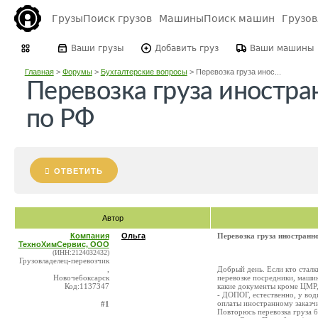
Грузы
Поиск грузов
Машины
Поиск машин
Грузо
Ваши грузы
Добавить груз
Ваши машины
Главная
>
Форумы
>
Бухгалтерские вопросы
>
Перевозка груза инос...
Перевозка груза иностра
по РФ
ОТВЕТИТЬ
Автор
Компания
Ольга
Перевозка груза иностранн
ТехноХимСервис, ООО
(ИНН:2124032432)
Грузовладелец-перевозчик
,
Добрый день. Если кто сталк
Новочебоксарск
перевозке посредники, машин
Код:1137347
какие документы кроме ЦМР,
- ДОПОГ, естественно, у вод
оплаты иностранному заказчи
#1
Повторюсь перевозка груза 