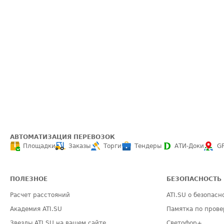
АВТОМАТИЗАЦИЯ ПЕРЕВОЗОК
Площадки
Заказы
Торги
Тендеры
АТИ-Доки
G
ПОЛЕЗНОЕ
БЕЗОПАСНОСТЬ
Расчет расстояний
ATI.SU о безопасн
Академия ATI.SU
Памятка по прове
Звезды ATI.SU на вашем сайте
Светофор+