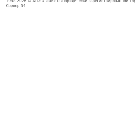
1998-2026
© ATI.SU является юридически зарегистрированной то
Сервер
54