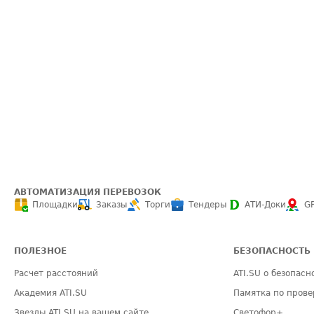
АВТОМАТИЗАЦИЯ ПЕРЕВОЗОК
Площадки
Заказы
Торги
Тендеры
АТИ-Доки
G
ПОЛЕЗНОЕ
БЕЗОПАСНОСТЬ
Расчет расстояний
ATI.SU о безопасн
Академия ATI.SU
Памятка по прове
Звезды ATI.SU на вашем сайте
Светофор+