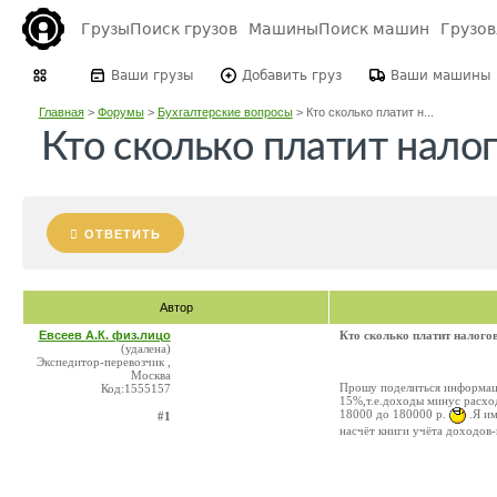
Грузы
Поиск грузов
Машины
Поиск машин
Грузо
Ваши грузы
Добавить груз
Ваши машины
Главная
>
Форумы
>
Бухгалтерские вопросы
>
Кто сколько платит н...
Кто сколько платит налог
ОТВЕТИТЬ
Автор
Евсеев А.К. физ.лицо
Кто сколько платит налогов
(удалена)
Экспедитор-перевозчик ,
Москва
Прошу поделиться информаци
Код:1555157
15%,т.е.доходы минус расход
18000 до 180000 р.
.Я им
#1
насчёт книги учёта доходов-