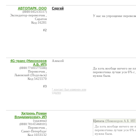
АВТОПАРК, ООО
Сергей
(ИНН:6452135117)
Экспедитор-перевозчик ,
У нас на упрощенке перевозк
Саратов
Код:16281
#2
4G-транс (Никоноров
Алексей
А.Б. ИП)
(ИНН:771815775566)
Да хоть вообще ничего не пл
Перевозчик ,
перевозчика лучше усн 6% с 
Львовский (Подольск)
нужна была.
Код:5425570
#3
* контакт был изменен или
удален
Хитрень Роман
Владимирович, ИП
(удалена)
Цитата
(Никоноров А.Б. ИП 
(ИНН:781415468101)
Да хоть вообще ничего не п
Перевозчик ,
перевозчика лучше усн 6% с
Санкт-Петербург
нужна была.
Код:1033132