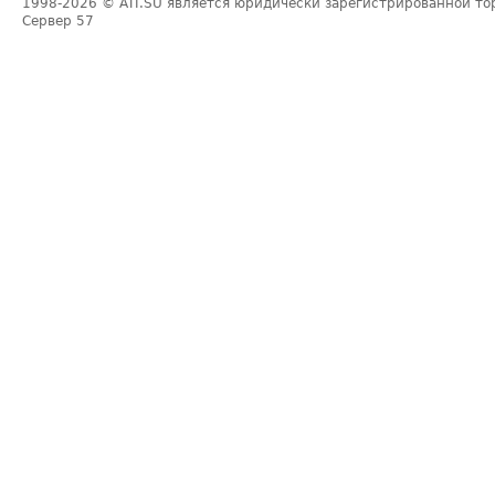
1998-2026
© ATI.SU является юридически зарегистрированной то
Сервер
57