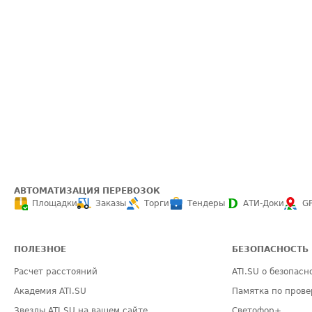
АВТОМАТИЗАЦИЯ ПЕРЕВОЗОК
Площадки
Заказы
Торги
Тендеры
АТИ-Доки
G
ПОЛЕЗНОЕ
БЕЗОПАСНОСТЬ
Расчет расстояний
ATI.SU о безопасн
Академия ATI.SU
Памятка по прове
Звезды ATI.SU на вашем сайте
Светофор+