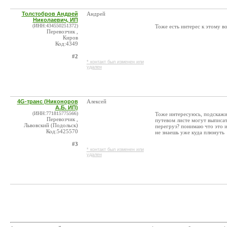
Толстобров Андрей
Андрей
Николаевич, ИП
(ИНН:434550251372)
Тоже есть интерес к этому в
Перевозчик ,
Киров
Код:4349
#2
* контакт был изменен или
удален
4G-транс (Никоноров
Алексей
А.Б. ИП)
(ИНН:771815775566)
Тоже интересуюсь, подскажит
Перевозчик ,
путевом листе могут выписа
Львовский (Подольск)
перегруз? понимаю что это и
Код:5425570
не знаешь уже куда плюнуть
#3
* контакт был изменен или
удален