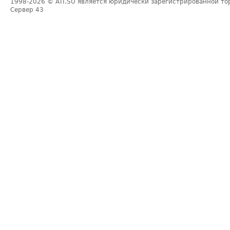
1998-2026
© ATI.SU является юридически зарегистрированной то
Сервер
43