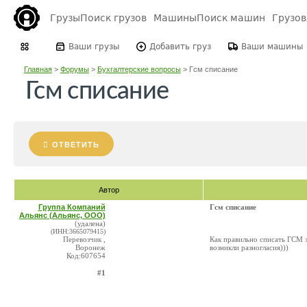
Грузы
Поиск грузов
Машины
Поиск машин
Грузо
Ваши грузы
Добавить груз
Ваши машины
Главная
>
Форумы
>
Бухгалтерские вопросы
>
Гсм списание
Гсм списание
ОТВЕТИТЬ
Автор
Группа Компаний
Гсм списание
Альянс (Альянс, ООО)
(удалена)
(ИНН:3665079415)
Перевозчик ,
Как правильно списать ГСМ з
Воронеж
возникли разногласия)))
Код:607654
#1