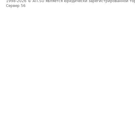
1998-2026
© ATI.SU является юридически зарегистрированной то
Сервер
56