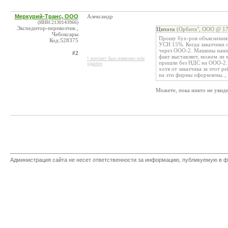
Меркурий-Транс, ООО
Александр
(ИНН:2130143966)
Экспедитор-перевозчик ,
Цитата
(Орбита", ООО @ 17
Чебоксары
Прошу бух-ров объяснения
Код:528375
УСН 15%. Когда заказчики с
через ООО-2. Машины наним
#2
факт выставляет, можем ли 
* контакт был изменен или
пришли без НДС на ООО-2.?
удален
хотя от заказчика за этот 
на эти фирмы оформлены.., 
Можете, пока никто не увиде
Администрация сайта не несет ответственности за информацию, публикуемую в ф