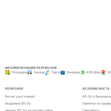
АВТОМАТИЗАЦИЯ ПЕРЕВОЗОК
Площадки
Заказы
Торги
Тендеры
АТИ-Доки
G
ПОЛЕЗНОЕ
БЕЗОПАСНОСТЬ
Расчет расстояний
ATI.SU о безопасн
Академия ATI.SU
Памятка по прове
Звезды ATI.SU на вашем сайте
Светофор+