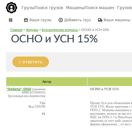
Грузы
Поиск грузов
Машины
Поиск машин
Грузо
Ваши грузы
Добавить груз
Ваши машины
Главная
>
Форумы
>
Бухгалтерские вопросы
>
ОСНО и УСН 15%
ОСНО и УСН 15%
ОТВЕТИТЬ
Автор
"Орбита", ООО
(удалена)
ОСНО и УСН 15%
(ИНН:0274169351)
Грузовладелец-перевозчик
,
Уфа
Прошу бух-ров объяснения 
Код:536106
УСН 15%. Когда заказчики с 
ООО-2. Машины нанимаем у д
выставляет, можем ли мы его 
#1
НДС на ООО-2.? и Наооборот
заказчика за этот рейс день
фирмы оформлены.., от кого 