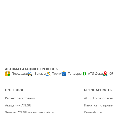
АВТОМАТИЗАЦИЯ ПЕРЕВОЗОК
Площадки
Заказы
Торги
Тендеры
АТИ-Доки
G
ПОЛЕЗНОЕ
БЕЗОПАСНОСТЬ
Расчет расстояний
ATI.SU о безопасн
Академия ATI.SU
Памятка по прове
Звезды ATI.SU на вашем сайте
Светофор+