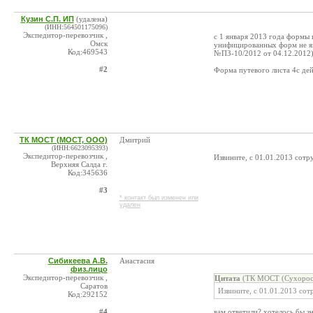
Кузин С.П. ИП
(удалена)
(ИНН:564501175096)
Экспедитор-перевозчик ,
с 1 января 2013 года формы
Омск
унифицированных форм не я
Код:469543
№ПЗ-10/2012 от 04.12.2012
#2
Форма путевого листа 4с де
ТК МОСТ (МОСТ, ООО)
Дмитрий
(ИНН:6623095393)
Экспедитор-перевозчик ,
Извините, с 01.01.2013 сотр
Верхняя Салда г.
Код:345636
#3
* контакт был изменен или
удален
Сибикеева А.В.
Анастасия
физ.лицо
Экспедитор-перевозчик ,
Цитата
(ТК МОСТ (Сухоросо
Саратов
Извините, с 01.01.2013 сот
Код:292152
#4
вам ответили? хотелось бы з