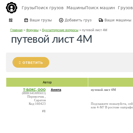
Грузы
Поиск грузов
Машины
Поиск машин
Грузо
Ваши грузы
Добавить груз
Ваши машины
Главная
>
Форумы
>
Бухгалтерские вопросы
>
путевой лист 4М
путевой лист 4М
ОТВЕТИТЬ
Автор
Т-БОКС, ООО
Анюта
путевой лист 4М
(ИНН:6453095611)
Перевозчик ,
Саратов
Код:160423
Подскажите пожалуйста, сей
или 4-М? В ростове оштрафов
#1