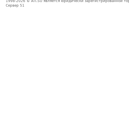
1998-2026
© ATI.SU является юридически зарегистрированной то
Сервер
51