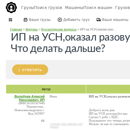
Грузы
Поиск грузов
Машины
Поиск машин
Грузо
Ваши грузы
Добавить груз
Ваши машины
Главная
>
Форумы
>
Бухгалтерские вопросы
>
ИП на УСН,оказал раз...
ИП на УСН,оказал разову
Что делать дальше?
ОТВЕТИТЬ
Автор
Волобуев Алексей
Инна
ИП на УСН,оказал разовую
Николаевич, ИП
(ИНН:261501267040)
Перевозчик ,
Новоалександровск г.
Доброго всем дня.
Код:343907
ИП на УСН доходы,без ндс.
Сделал 1 рейс с НДС.
Подскажите что теперь делат
#1
Можно ли как то уменьшить
* контакт был изменен или
удален