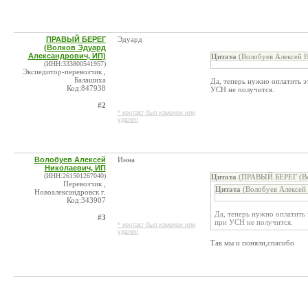
ПРАВЫЙ БЕРЕГ
Эдуард
(Волков Эдуард
Александрович, ИП)
Цитата
(Волобуев Алексей Н
(ИНН:333800541957)
Экспедитор-перевозчик ,
Балашиха
Да, теперь нужно оплатить 
Код:847938
УСН не получится.
#2
* контакт был изменен или
удален
Волобуев Алексей
Инна
Николаевич, ИП
(ИНН:261501267040)
Цитата
(ПРАВЫЙ БЕРЕГ (Вол
Перевозчик ,
Цитата
(Волобуев Алексей 
Новоалександровск г.
Код:343907
Да, теперь нужно оплатить
#3
при УСН не получится.
* контакт был изменен или
удален
Так мы и поняли,спасибо