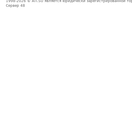
1998-2026
© ATI.SU является юридически зарегистрированной то
Сервер
48