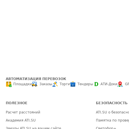
АВТОМАТИЗАЦИЯ ПЕРЕВОЗОК
Площадки
Заказы
Торги
Тендеры
АТИ-Доки
G
ПОЛЕЗНОЕ
БЕЗОПАСНОСТЬ
Расчет расстояний
ATI.SU о безопасн
Академия ATI.SU
Памятка по прове
Звезды ATI.SU на вашем сайте
Светофор+