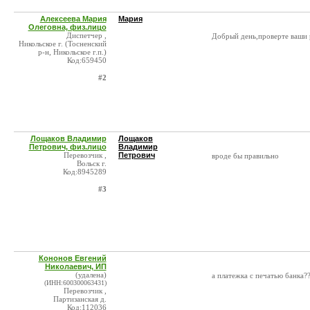
Алексеева Мария
Мария
Олеговна, физ.лицо
Диспетчер ,
Добрый день,проверте ваши 
Никольское г. (Тосненский
р-н, Никольское г.п.)
Код:659450
#2
Лощаков Владимир
Лощаков
Петрович, физ.лицо
Владимир
Перевозчик ,
Петрович
вроде бы правильно
Вольск г.
Код:8945289
#3
Кононов Евгений
Николаевич, ИП
(удалена)
а платежка с печатью банка?
(ИНН:600300063431)
Перевозчик ,
Партизанская д.
Код:112036