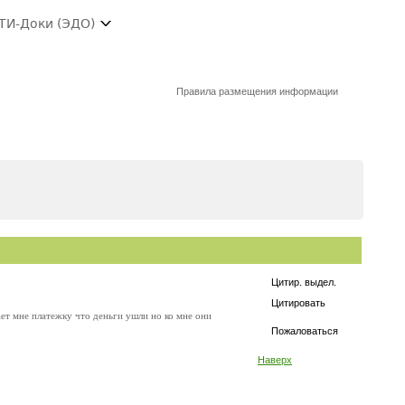
ТИ-Доки (ЭДО)
Правила размещения информации
Цитир. выдел.
Цитировать
ает мне платежку что деньги ушли но ко мне они
Пожаловаться
Наверх