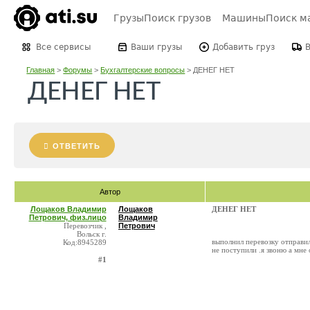
Грузы
Поиск грузов
Машины
Поиск м
Все сервисы
Ваши грузы
Добавить груз
Главная
>
Форумы
>
Бухгалтерские вопросы
>
ДЕНЕГ НЕТ
ДЕНЕГ НЕТ
ОТВЕТИТЬ
Автор
Лощаков Владимир
Лощаков
ДЕНЕГ НЕТ
Петрович, физ.лицо
Владимир
Перевозчик ,
Петрович
Вольск г.
выполнил перевозку отправил
Код:8945289
не поступили .я звоню а мне 
#1