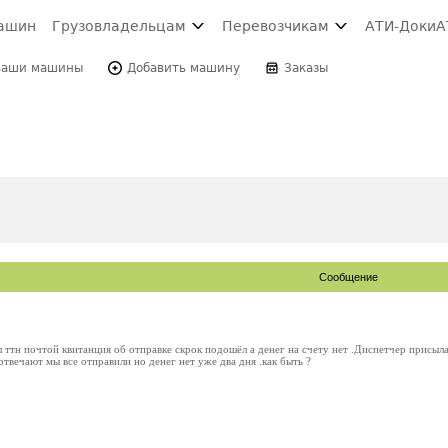
ашин
Грузовладельцам
Перевозчикам
АТИ-Доки
А
Ваши машины
Добавить машину
Заказы
Сообщение
 ттн почтой квитанция об отправке скрок подошёл а денег на счету нет .Диспетчер присыл
отвечают мы все отправили но денег нет уже два дня .как быть ?