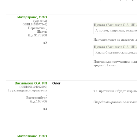
Интертранс, ООО
(удалена)
(ИНН:6155077543)
Цитата
(Васильков О.А. ИП 
Перевозчик ,
А потом, например, оказал
Шахты
Код:9178288
На глазок такое не делается,
#2
Цитата
(Васильков О.А. ИП 
Каким бухгалтерским докум
Платежным поручением, назна
кредит 51 счет
Васильков О.А. ИП
Олег
(ИНН:666104012990)
Грузовладелец-перевозчик
т.е. претензия и будет закр
,
Екатеринбург
_______________________
Код:168706
Отредактировано пользова
#3
Интертранс, ООО