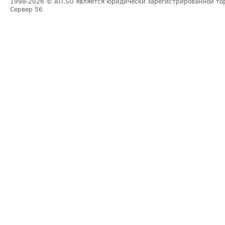
1998-2026
© ATI.SU является юридически зарегистрированной то
Сервер
56