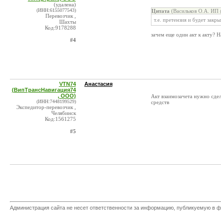
(удалена)
(ИНН:6155077543)
Цитата
(Васильков О.А. ИП 
Перевозчик ,
т.е. претензия и будет зак
Шахты
Код:9178288
зачем еще один акт к акту? 
#4
VTN74
Анастасия
(ВипТрансНавигация74
, ООО)
Акт взаимозачета нужно сдел
(ИНН:7448199529)
средств
Экспедитор-перевозчик ,
Челябинск
Код:1561275
#5
Администрация сайта не несет ответственности за информацию, публикуемую в ф