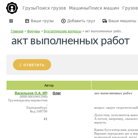
Грузы
Поиск грузов
Машины
Поиск машин
Грузо
Ваши грузы
Добавить груз
Ваши машины
Главная
>
Форумы
>
Бухгалтерские вопросы
>
акт выполненных рабо...
акт выполненных работ
ОТВЕТИТЬ
Автор
Васильков О.А. ИП
Олег
акт выполненных работ
(ИНН:666104012990)
Грузовладелец-перевозчик
,
Екатеринбург
вопрос скорее теоретический
Код:168706
Допустим, исполнитель выпол
А потом, например, оказалос
#1
вернуть.
Каким бухгалтерским докуме
Вариант переделать акт и ве
возвратной накладной, когда