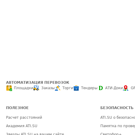
АВТОМАТИЗАЦИЯ ПЕРЕВОЗОК
Площадки
Заказы
Торги
Тендеры
АТИ-Доки
G
ПОЛЕЗНОЕ
БЕЗОПАСНОСТЬ
Расчет расстояний
ATI.SU о безопасн
Академия ATI.SU
Памятка по прове
Звезды ATI.SU на вашем сайте
Светофор+