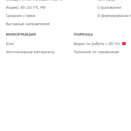
Индекс ATI.SU FTL РФ
Страхование
Средние ставки
О формировании 
Выгодные направления
ИНФОРМАЦИЯ
ПОМОЩЬ
Блог
Видео по работе с ATI.SU
Эксклюзивные материалы
Полезное по перевозкам
Политика конфиденциальности
Часто задаваемые вопросы (FA
Общие положения
Техническая информация
Карта сайта
ЗАДАТЬ ВОПРОС