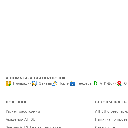
АВТОМАТИЗАЦИЯ ПЕРЕВОЗОК
Площадки
Заказы
Торги
Тендеры
АТИ-Доки
G
ПОЛЕЗНОЕ
БЕЗОПАСНОСТЬ
Расчет расстояний
ATI.SU о безопасн
Академия ATI.SU
Памятка по прове
Звезды ATI.SU на вашем сайте
Светофор+