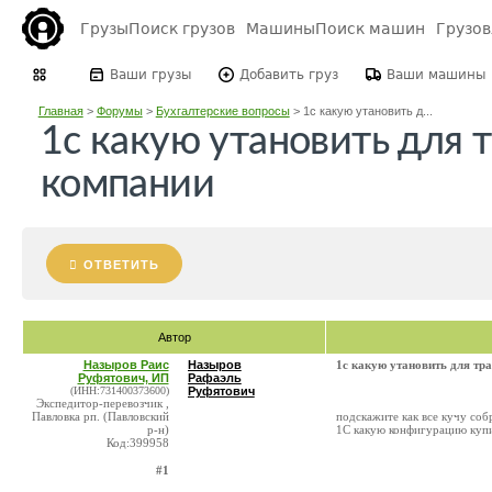
Грузы
Поиск грузов
Машины
Поиск машин
Грузо
Ваши грузы
Добавить груз
Ваши машины
Главная
>
Форумы
>
Бухгалтерские вопросы
>
1с какую утановить д...
1с какую утановить для 
компании
ОТВЕТИТЬ
Автор
Назыров Раис
Назыров
1с какую утановить для тр
Руфятович, ИП
Рафаэль
(ИНН:731400373600)
Руфятович
Экспедитор-перевозчик ,
Павловка рп. (Павловский
подскажите как все кучу соб
р-н)
1С какую конфигурацию купи
Код:399958
#1