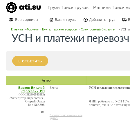
Грузы
Поиск грузов
Машины
Поиск м
Все сервисы
Ваши грузы
Добавить груз
Главная
>
Форумы
>
Бухгалтерские вопросы
>
Электронный бухгалте...
>
УСН и
УСН и платежи перевозч
ОТВЕТИТЬ
Автор
Барков Виталий
Елена
УСН и платежи перевозчик
Сергеевич, ИП
(ИНН:312802540383)
Экспедитор-перевозчик ,
Старый Оскол
Я ИП. работаю по УСН 15%. И
Код:563898
понятно, т.к. я не плательщи
#1
* контакт был изменен или
удален