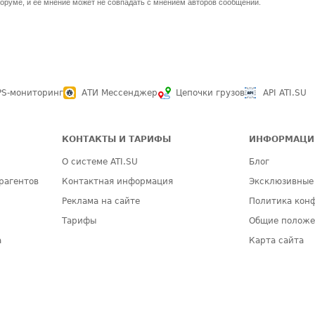
оруме, и ее мнение может не совпадать с мнением авторов сообщений.
PS-мониторинг
АТИ Мессенджер
Цепочки грузов
API ATI.SU
КОНТАКТЫ И ТАРИФЫ
ИНФОРМАЦИ
О системе ATI.SU
Блог
рагентов
Контактная информация
Эксклюзивные
Реклама на сайте
Политика кон
Тарифы
Общие полож
а
Карта сайта