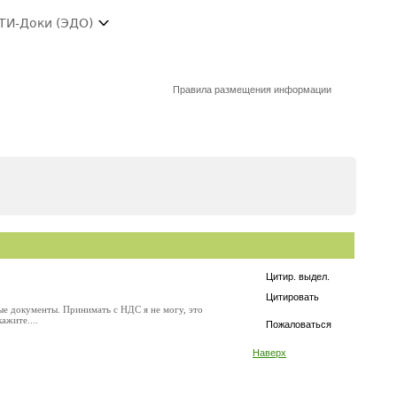
ТИ-Доки (ЭДО)
Правила размещения информации
Цитир. выдел.
Цитировать
ые документы. Принимать с НДС я не могу, это
ажите....
Пожаловаться
Наверх