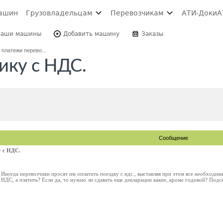
ашин
Грузовладельцам
Перевозчикам
АТИ-Доки
А
Ваши машины
Добавить машину
Заказы
 платежи перево...
ику с НДС.
Сообщение
у с НДС.
ногда перевозчики просят им оплатить поездку с ндс., выставляя при этом все необходим
к НДС, а платить? Если да, то нужно ли сдавать еще декларации какие, кроме годовой? Подск