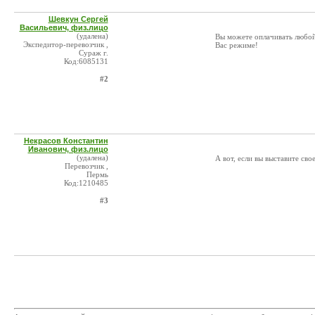
Шевкун Сергей
Васильевич, физ.лицо
(удалена)
Вы можете оплачивать любой 
Экспедитор-перевозчик ,
Вас режиме!
Сураж г.
Код:6085131
#2
Некрасов Константин
Иванович, физ.лицо
(удалена)
А вот, если вы выставите св
Перевозчик ,
Пермь
Код:1210485
#3