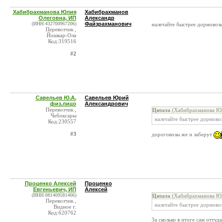
Хабибрахманова Юлия
Хабибрахманов
Олеговна, ИП
Александр
(ИНН:432700967206)
Файзрахманович
налетайте быстрее дормовозы 
Перевозчик ,
Йошкар-Ола
Код:319516
#2
Савельев Ю.А.
Савельев Юрий
физ.лицо
Александрович
Перевозчик ,
Цитата
(Хабибрахманова Юл
Чебоксары
налетайте быстрее дормовоз
Код:230557
#3
дороговозы же и заберут
Проценко Алексей
Проценко
Евгеньевич, ИП
Алексей
(ИНН:081409581406)
Цитата
(Хабибрахманова Юл
Перевозчик ,
налетайте быстрее дормовоз
Видное г.
Код:620762
За сколько в итоге сам оттуд