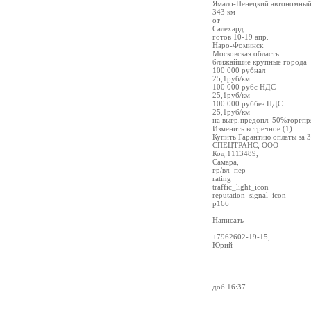
Ямало-Ненецкий автономный
343 км
от
Салехард
готов 10-19 апр.
Наро-Фоминск
Московская область
ближайшие крупные города
100 000 рубнал
25,1руб/км
100 000 рубс НДС
25,1руб/км
100 000 руббез НДС
25,1руб/км
на выгр.предопл. 50%торгпр
Изменить встречное (1)
Купить Гарантию оплаты за 3
СПЕЦТРАНС, ООО
Код:1113489,
Самара,
гр/вл.-пер
rating
traffic_light_icon
reputation_signal_icon
р166
Написать
+7962602-19-15,
Юрий
доб 16:37