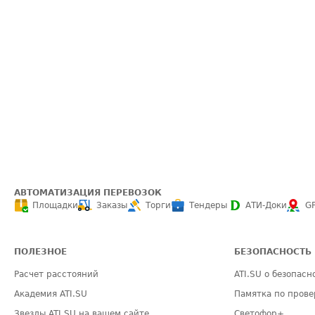
АВТОМАТИЗАЦИЯ ПЕРЕВОЗОК
Площадки
Заказы
Торги
Тендеры
АТИ-Доки
G
ПОЛЕЗНОЕ
БЕЗОПАСНОСТЬ
Расчет расстояний
ATI.SU о безопасн
Академия ATI.SU
Памятка по прове
Звезды ATI.SU на вашем сайте
Светофор+