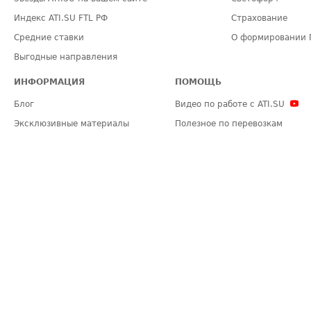
Индекс ATI.SU FTL РФ
Страхование
Средние ставки
О формировании 
Выгодные направления
ИНФОРМАЦИЯ
ПОМОЩЬ
Блог
Видео по работе с ATI.SU
Эксклюзивные материалы
Полезное по перевозкам
Политика конфиденциальности
Часто задаваемые вопросы (FA
Общие положения
Техническая информация
Карта сайта
ЗАДАТЬ ВОПРОС