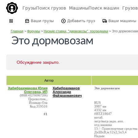
Грузы
Поиск грузов
Машины
Поиск машин
Грузо
Ваши грузы
Добавить груз
Ваши машины
Главная
>
Форумы
>
Низкие ставки, "дармовозы", посредники
>
Это дормовозам
Это дормовозам
Обсуждение закрыто.
Автор
Хабибрахманова Юлия
Хабибрахманов
Это дормовозам
Олеговна, ИП
Александр
(ИНН:432700967206)
Файзрахманович
Перевозчик ,
Йошкар-Ола
RUS
Код:319516
3987 км
4332 км
#BTZ18647
#1
негаб.
загр/выгр:задн. апп.
отд.машина
15 / -Транспортные средства
ДxШxВ,м:12x2,5x3,4
Надым